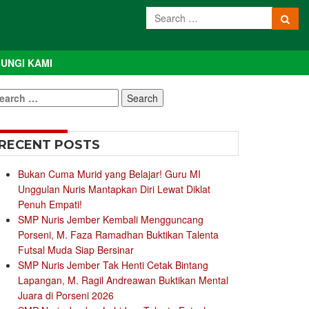
UNGI KAMI
earch
r:
RECENT POSTS
Bukan Cuma Murid yang Belajar! Guru MI
Unggulan Nuris Mantapkan Diri Lewat Diklat
Penuh Empati!
SMP Nuris Jember Kembali Mengguncang
Porseni, M. Faza Ramadhan Buktikan Talenta
Futsal Muda Siap Bersinar
SMP Nuris Jember Tak Henti Cetak Bintang
Lapangan, M. Ragil Andreawan Buktikan Mental
Juara di Porseni 2026