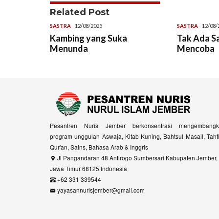
Related Post
SASTRA
12/08/2025
SASTRA
12/08/
Kambing yang Suka
Tak Ada S
Menunda
Mencoba
Pesantren Nuris Jember berkonsentrasi mengembangk
program unggulan Aswaja, Kitab Kuning, Bahtsul Masail, Tahf
Qur'an, Sains, Bahasa Arab & Inggris
Jl Pangandaran 48 Antirogo Sumbersari Kabupaten Jember,
Jawa Timur 68125 Indonesia
+62 331 339544
yayasannurisjember@gmail.com