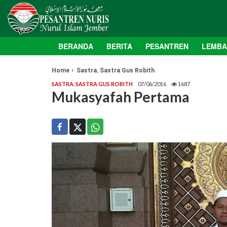
BERANDA
BERITA
PESANTREN
LEMB
,
Home
Sastra
Sastra Gus Robith
SASTRA
,
SASTRA GUS ROBITH
07/06/2016
1687
Mukasyafah Pertama