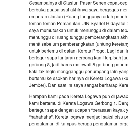
Sesampainya di Stasiun Pasar Senen cepat-cepa
berbuka puasa usai akhirnya saya bergegas me
emperan stasiun (Ruang tunggunya udah penuh
teman-teman Pemanutan UIN Syarief Hidayatullah
saya memutuskan untuk menunggu di dalam tepa
menunggu di ruang tunggu pemberangkatan akhir
menit sebelum pemberangkatan (untung keretan
untuk bertemu di dalam Kereta Progo. Lagi dan 
bertegur sapa lantaran gerbong kami terpisah ja
gerbong 8, jadi harus melewati 5 gerbong penum
kaki tak ingin mengganggu penumpang lain yang
bertemu ke esokan harinya di Kereta Logawa (ke
Jember). Dan saat ini saya sangat berharap Ke
Harapan kami pada Kereta Logawa pun di jawab
kami bertemu di Kereta Logawa Gerbong 1. Deng
bertegur sapa dengan ucapan “perasaan kayak
“hahahaha”. Kereta logawa menjadi saksi bisu pe
pengalaman di kampus berupa pengalaman organ