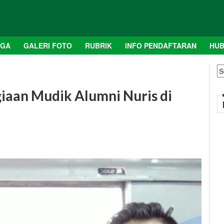
AGA
GALERI FOTO
RUBRIK
INFO PENDAFTARAN
HUB
S
fo
iaan Mudik Alumni Nuris di