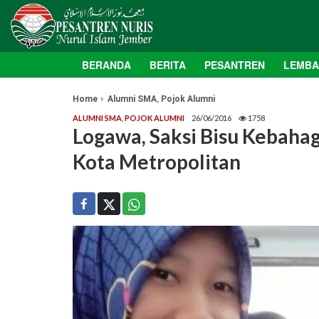
BERANDA
BERITA
PESANTREN
LEMB
,
Home
Alumni SMA
Pojok Alumni
ALUMNI SMA
,
POJOK ALUMNI
26/06/2016
1758
Logawa, Saksi Bisu Kebahag
Kota Metropolitan