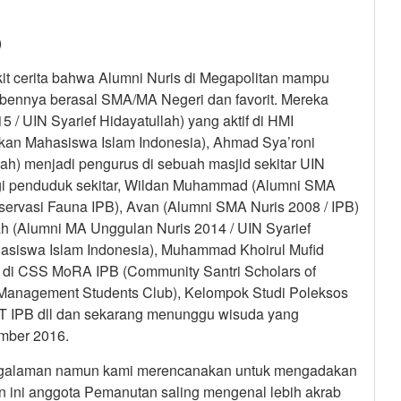
)
dikit cerita bahwa Alumni Nuris di Megapolitan mampu
bennya berasal SMA/MA Negeri dan favorit. Mereka
 / UIN Syarief Hidayatullah) yang aktif di HMI
kan Mahasiswa Islam Indonesia), Ahmad Sya’roni
lah) menjadi pengurus di sebuah masjid sekitar UIN
gi penduduk sekitar, Wildan Muhammad (Alumni SMA
nservasi Fauna IPB), Avan (Alumni SMA Nuris 2008 / IPB)
ah (Alumni MA Unggulan Nuris 2014 / UIN Syarief
ahasiswa Islam Indonesia), Muhammad Khoirul Mufid
f di CSS MoRA IPB (Community Santri Scholars of
st Management Students Club), Kelompok Studi Poleksos
T IPB dll dan sekarang menunggu wisuda yang
ember 2016.
 pengalaman namun kami merencanakan untuk mengadakan
 ini anggota Pemanutan saling mengenal lebih akrab