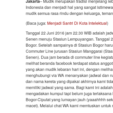
Jakarta
– Mudik merupakan tradisi menjelang l
Indonesia dan menjadi hal yang sangat istimewa
mudik semua rasa rindu dengan keluarga, teman,
(Baca juga:
Menjadi Santri Di Kota Intelektual
)
Tanggal 22 Juni 2016 jam 22.30 WIB adalah jad
Senen menuju Stasiun Lempuyangan. Tanggal 2
Bogor. Setelah sampainya di Stasiun Bogor haru
Commuter Line jurusan Stasiun Manggarai (Stasi
Senen). Dua jam berada di commuter line kegiata
melihat beranda facebook terdapat status anggo
yang akan mudik lebaran hari ini, dengan meliha
menghubungi via WA menanyakan jadwal dan nam
dan nama kereta yang dipakai akhirnya kami tid
memiliki jadwal yang sama. Bagi kami ini adalah
mengadakan kumpul tapi belum juga terlaksana 
Bogor-Ciputat yang lumayan jauh (yaaahhhh sekit
macet). Melalui chat WA kami memtuskan untuk 