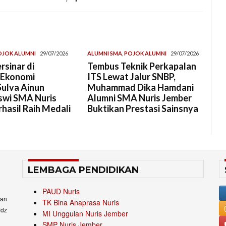
OJOK ALUMNI
29/07/2026
ALUMNI SMA
,
POJOK ALUMNI
29/07/2026
rsinar di
Tembus Teknik Perkapalan
 Ekonomi
ITS Lewat Jalur SNBP,
Sulva Ainun
Muhammad Dika Hamdani
swi SMA Nuris
Alumni SMA Nuris Jember
hasil Raih Medali
Buktikan Prestasi Sainsnya
LEMBAGA PENDIDIKAN
PAUD Nuris
an
TK Bina Anaprasa Nuris
idz
MI Unggulan Nuris Jember
SMP Nuris Jember