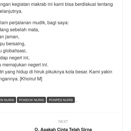
ngan kegiatan makrab ini kami bisa berdiskusi tentang
elanjutnya.
lam perjalanan mudik, bagi saya:
dang sebelah mata,
an jaman,
pu bersaing,
 globalisasi,
dap negeri ini,
 memajukan negeri ini.
i yang hidup di hiruk pikuknya kota besar. Kami yakin
gannya. [Khoirul M]
,
N NURIS
PONDOK NURIS
PONPES NURIS
NEXT
O, Apakah Cinta Telah Sirna