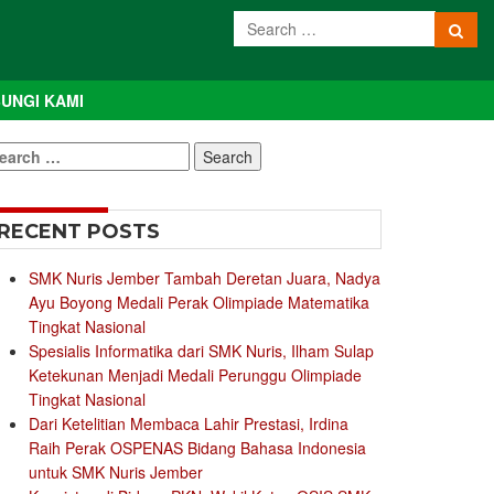
UNGI KAMI
earch
r:
RECENT POSTS
SMK Nuris Jember Tambah Deretan Juara, Nadya
Ayu Boyong Medali Perak Olimpiade Matematika
Tingkat Nasional
Spesialis Informatika dari SMK Nuris, Ilham Sulap
Ketekunan Menjadi Medali Perunggu Olimpiade
Tingkat Nasional
Dari Ketelitian Membaca Lahir Prestasi, Irdina
Raih Perak OSPENAS Bidang Bahasa Indonesia
untuk SMK Nuris Jember