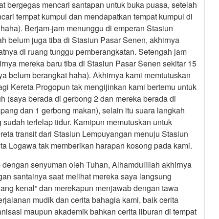
t bergegas mencari santapan untuk buka puasa, setelah
ncari tempat kumpul dan mendapatkan tempat kumpul di
 haha). Berjam-jam menunggu di emperan Stasiun
 belum juga tiba di Stasiun Pasar Senen, akhirnya
tnya di ruang tunggu pemberangkatan. Setengah jam
nya mereka baru tiba di Stasiun Pasar Senen sekitar 15
ya belum berangkat haha). Akhirnya kami memtutuskan
lagi Kereta Progopun tak mengijinkan kami bertemu untuk
uh (saya berada di gerbong 2 dan mereka berada di
pang dan 1 gerbong makan), selain itu suara langkah
 sudah terlelap tidur. Kamipun memutuskan untuk
reta transit dari Stasiun Lempuyangan menuju Stasiun
reta Logawa tak memberikan harapan kosong pada kami.
 dengan senyuman oleh Tuhan, Alhamdulillah akhirnya
an santainya saat melihat mereka saya langsung
 yang kenal” dan merekapun menjawab dengan tawa
rjalanan mudik dan cerita bahagia kami, baik cerita
isasi maupun akademik bahkan cerita liburan di tempat