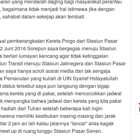
ebaran yang mendarah daging bagi masyarakat perantau
, bagaimana tidak menjadi hal istimewa jika dengan
 sahabat dalam sekejap akan terobati.
wal pemberangkatan Kereta Progo dari Stasiun Pasar
2 Juni 2016 Sorepun saya bergegas menuju Stasiun
s berlari lumayan kencang agar tidak ketinggalan
un Transit menuju Stasiun Jatinegera dan Stasiun Pasar
n saya hanya scroll sosial media dan tak sengaja
ta Pemanutan yang kuliah di UIN Syarief Hidayatullah
t status tersebut saya pun langsung dengan sigap
a kereta yang di pakai, setelah mencocokkan jadwal
ak menyangka bahwa jadwal dan kereta yang kita pakai
 hadiah dari Tuhan setelah beberapa kali ingin
karena memiliki kesibukan masing-masing dan jarak
ar 2 jam an lah kalau jalannya “lancar” alias kagak
meet up di ruang tunggu Stasiun Pasar Senen.