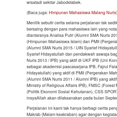
wisatadi sekitar Jabodetabek.
(Baca juga:
Himpunan Mahasiswa Malang Nuris
Menilik sebutir cerita selama perjalanan tak se
bersaing dengan para mahasiswa lain yang nota
diantaranya Analisa Putri (Alumni SMA Nuris 2015
(Himpunan Mahasiswa Islam) dan PMII (Pergera
(Alumni SMA Nuris 2015 / UIN Syarief Hidayatul
Syarief Hidayatullah dan pendakwah aswaja ba
Nuris 2013 / IPB) yang aktif di UKF IPB (Uni Ko
sebagai akademisi pascasarjana IPB, Fajrul Fal
Hidayatullah) yang aktif di PMII (Pergerakan M
(Alumni SMA Nuris 2011 / Alumni IPB) yang akti
Ministry of Religious Affairs IPB), FMSC (Fore
(Politik Ekonomi Sosial Kehutanan), CSS SPOR
insyaAllah akan dilaksanakan pada bulan Sept
Perjalanan ini kami tak hanya berbagi cerita
Makrab (Malam keakraban) agar dengan kegiatan