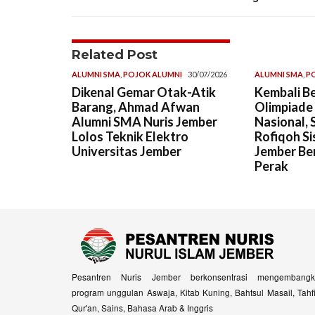
Related Post
ALUMNI SMA
,
POJOK ALUMNI
30/07/2026
ALUMNI SMA
,
P
Dikenal Gemar Otak-Atik
Kembali Be
Barang, Ahmad Afwan
Olimpiade
Alumni SMA Nuris Jember
Nasional, 
Lolos Teknik Elektro
Rofiqoh Si
Universitas Jember
Jember Ber
Perak
Pesantren Nuris Jember berkonsentrasi mengembangk
program unggulan Aswaja, Kitab Kuning, Bahtsul Masail, Tahf
Qur'an, Sains, Bahasa Arab & Inggris