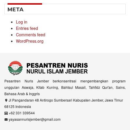
META
Log in
Entries feed
Comments feed
WordPress.org
Pesantren Nuris Jember berkonsentrasi mengembangkan program
unggulan Aswaja, Kitab Kuning, Bahtsul Masail, Tahfidz Qur'an, Sains,
Bahasa Arab & Inggris
Jl Pangandaran 48 Antirogo Sumbersari Kabupaten Jember, Jawa Timur
68125 Indonesia
+62 331 339544
yayasannurisjember@gmail.com