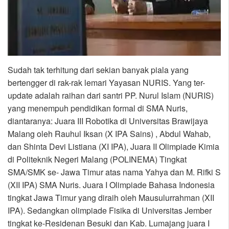
Sudah tak terhitung dari sekian banyak piala yang
bertengger di rak-rak lemari Yayasan NURIS. Yang ter-
update adalah raihan dari santri PP. Nurul Islam (NURIS)
yang menempuh pendidikan formal di SMA Nuris,
diantaranya: Juara III Robotika di Universitas Brawijaya
Malang oleh Rauhul Iksan (X IPA Sains) , Abdul Wahab,
dan Shinta Devi Listiana (XI IPA), Juara II Olimpiade Kimia
di Politeknik Negeri Malang (POLINEMA) Tingkat
SMA/SMK se- Jawa Timur atas nama Yahya dan M. Rifki S
(XII IPA) SMA Nuris. Juara I Olimpiade Bahasa Indonesia
tingkat Jawa Timur yang diraih oleh Mausulurrahman (XII
IPA). Sedangkan olimpiade Fisika di Universitas Jember
tingkat ke-Residenan Besuki dan Kab. Lumajang juara I