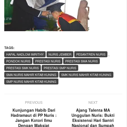
TAGS:
,
HAFAL NADLOM IMRITHY
NURIS JEMBER
PESANTREN NURIS
PONDOK NURIS
PRESTASI NURIS
PRESTASI SMA NURIS
PRESTASI SMK NURIS
PRESTASI SMP NURIS
SMA NURIS MAHIR KITAB KUNING
SMK NURIS MAHIR KITAB KUNING
SMP NURIS MAHIR KITAB KUNING
PREVIOUS
NEXT
Kunjungan Habib Dari
Ajang Talenta MA
Hadramaut di PP Nuris :
Unggulan Nuris: Bukti
Jangan Kotori Ilmu
Eksistensi Hari Santri
Dengan Maksiat
Nasional dan Sumpah