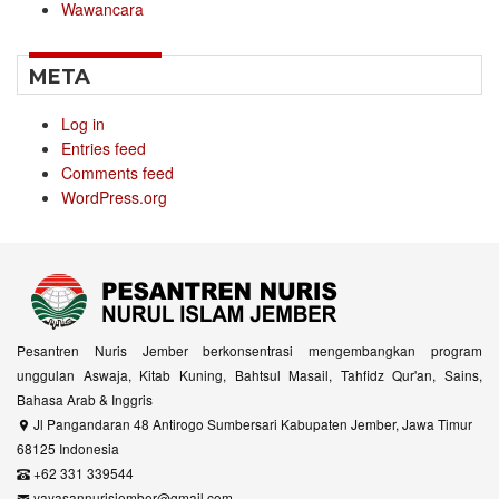
Wawancara
META
Log in
Entries feed
Comments feed
WordPress.org
Pesantren Nuris Jember berkonsentrasi mengembangkan program
unggulan Aswaja, Kitab Kuning, Bahtsul Masail, Tahfidz Qur'an, Sains,
Bahasa Arab & Inggris
Jl Pangandaran 48 Antirogo Sumbersari Kabupaten Jember, Jawa Timur
68125 Indonesia
+62 331 339544
yayasannurisjember@gmail.com