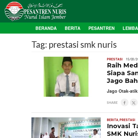
BERANDA
BERITA
PESANTREN
LEMB
Tag:
prestasi smk nuris
PRESTASI
15/03/2
Raih Meda
Siapa Sa
Jago Bah
Jago Otak-ati
SHARE
BERITA
,
PRESTASI
Inovasi T
SMK Nuris