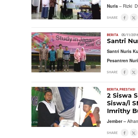
Nuris
– Rizki D
SHARE
BERITA
05/11/201
Santri Nu
Santri Nuris K
Pesantren Nur
SHARE
BERITA
,
PRESTASI
2 Siswa S
Siswa/i 
Imrithy B
Jember –
Alham
SHARE