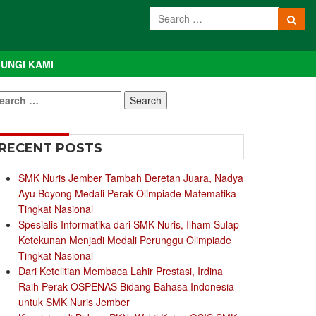
UNGI KAMI
earch
r:
RECENT POSTS
SMK Nuris Jember Tambah Deretan Juara, Nadya
Ayu Boyong Medali Perak Olimpiade Matematika
Tingkat Nasional
Spesialis Informatika dari SMK Nuris, Ilham Sulap
Ketekunan Menjadi Medali Perunggu Olimpiade
Tingkat Nasional
Dari Ketelitian Membaca Lahir Prestasi, Irdina
Raih Perak OSPENAS Bidang Bahasa Indonesia
untuk SMK Nuris Jember