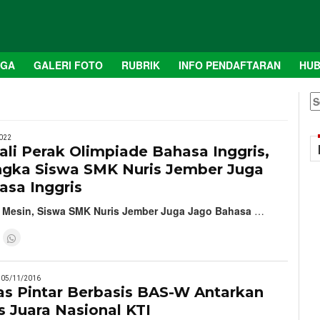
AGA
GALERI FOTO
RUBRIK
INFO PENDAFTARAN
HUB
S
fo
022
li Perak Olimpiade Bahasa Inggris,
ngka Siswa SMK Nuris Jember Juga
asa Inggris
k Mesin, Siswa SMK Nuris Jember Juga Jago Bahasa
…
05/11/2016
as Pintar Berbasis BAS-W Antarkan
 Juara Nasional KTI