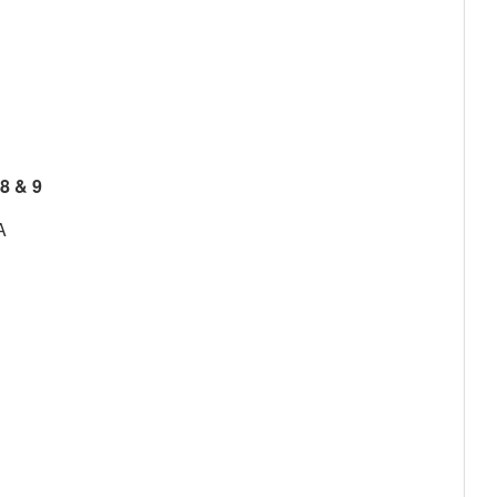
 & 9
A