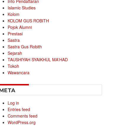
Info Pendaftaran
Islamic Studies
Kolom
KOLOM GUS ROBITH
Pojok Alumni
Prestasi
Sastra
Sastra Gus Robith
Sejarah
TAUSHIYAH SYAIKHUL MA'HAD
Tokoh
Wawancara
META
Log in
Entries feed
Comments feed
WordPress.org