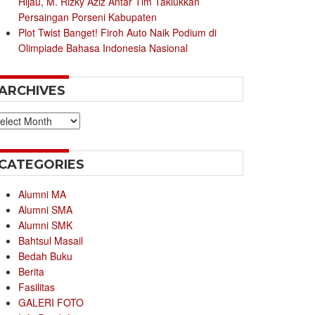
Hijau, M. Rizky Aziz Antar Tim Taklukkan
Persaingan Porseni Kabupaten
Plot Twist Banget! Firoh Auto Naik Podium di
Olimpiade Bahasa Indonesia Nasional
ARCHIVES
chives
CATEGORIES
Alumni MA
Alumni SMA
Alumni SMK
Bahtsul Masail
Bedah Buku
Berita
Fasilitas
GALERI FOTO