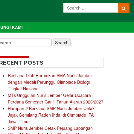
UNGI KAMI
earch
r:
RECENT POSTS
Restiana Diah Harumkan SMA Nuris Jember
dengan Medali Perunggu Olimpiade Biologi
Tingkat Nasional
MTs Unggulan Nuris Jember Gelar Upacara
Perdana Semester Ganjil Tahun Ajaran 2026/2027
Harapan 2 Berkilau, SMP Nuris Jember Cetak
Jejak Gemilang Raden Ihdal di Olimpiade IPA
Jawa Timur
SMP Nuris Jember Cetak Pejuang Lapangan