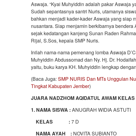
Aswaja. “Kyai Muhyiddin adalah pakar Aswaja ya
Sudah sepantasnya santri Nuris, utamanya sisw
bahkan menjadi kader-kader Aswaja yang siap 
nusantara. Siap menjamin berkibarnya bendera 
sejak kedatangan kanjeng Sunan Raden Rahmat,
Rijal, S.Sos, kepala SMP Nuris.
Inilah nama-nama pemenang lomba Aswaja D’Co
Muhyiddin Abdussomad dan Ny. Hj. Dr. Hodaifa
yaitu, buku karya KH. Muhyiddin lengkap dengan 
(Baca Juga:
SMP NURIS Dan MTs Unggulan Nur
Tingkat Kabupaten Jember
)
JUARA
NADZHOM AQIDATUL AWAM KELAS 
1. NAMA SISWA :
ANUGRAH WIDIA ASTUTI
KELAS :
7 D
NAMA AYAH :
NOVITA SUBIANTO