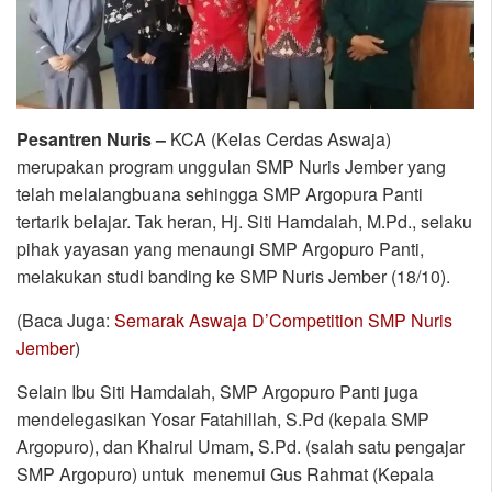
Pesantren Nuris –
KCA (Kelas Cerdas Aswaja)
merupakan program unggulan SMP Nuris Jember yang
telah melalangbuana sehingga SMP Argopura Panti
tertarik belajar. Tak heran, Hj. Siti Hamdalah, M.Pd., selaku
pihak yayasan yang menaungi SMP Argopuro Panti,
melakukan studi banding ke SMP Nuris Jember (18/10).
(Baca Juga:
Semarak Aswaja D’Competition SMP Nuris
Jember
)
Selain Ibu Siti Hamdalah, SMP Argopuro Panti juga
mendelegasikan Yosar Fatahillah, S.Pd (kepala SMP
Argopuro), dan Khairul Umam, S.Pd. (salah satu pengajar
SMP Argopuro) untuk menemui Gus Rahmat (Kepala