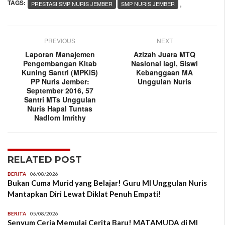
TAGS:
,
PRESTASI SMP NURIS JEMBER
SMP NURIS JEMBER
PREVIOUS
NEXT
Laporan Manajemen
Azizah Juara MTQ
Pengembangan Kitab
Nasional lagi, Siswi
Kuning Santri (MPKiS)
Kebanggaan MA
PP Nuris Jember:
Unggulan Nuris
September 2016, 57
Santri MTs Unggulan
Nuris Hapal Tuntas
Nadlom Imrithy
RELATED POST
BERITA
06/08/2026
Bukan Cuma Murid yang Belajar! Guru MI Unggulan Nuris
Mantapkan Diri Lewat Diklat Penuh Empati!
BERITA
05/08/2026
Senyum Ceria Memulai Cerita Baru! MATAMUDA di MI