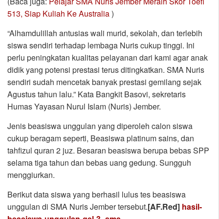
(Baca juga:
Pelajar SMA Nuris Jember Meraih Skor Toefl
513, Siap Kuliah Ke Australia
)
“Alhamdulillah antusias wali murid, sekolah, dan terlebih
siswa sendiri terhadap lembaga Nuris cukup tinggi. Ini
perlu peningkatan kualitas pelayanan dari kami agar anak
didik yang potensi prestasi terus ditingkatkan. SMA Nuris
sendiri sudah mencetak banyak prestasi gemilang sejak
Agustus tahun lalu.” Kata Bangkit Basovi, sekretaris
Humas Yayasan Nurul Islam (Nuris) Jember.
Jenis beasiswa unggulan yang diperoleh calon siswa
cukup beragam seperti, Beasiswa platinum sains, dan
tahfizul quran 2 juz. Besaran beasiswa berupa bebas SPP
selama tiga tahun dan bebas uang gedung. Sungguh
menggiurkan.
Berikut data siswa yang berhasil lulus tes beasiswa
unggulan di SMA Nuris Jember tersebut.
[AF.Red]
hasil-
beasiswa-unggulan-gel-3_sma