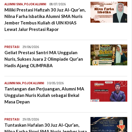
ALUMNI SMA
,
POJOK ALUMNI
08/07/2026
Miliki Prestasi Hafizah 30 Juz Al-Qur’an,
Nilna Farha Isbatika Alumni SMA Nuris
Jember Tembus Kuliah di UIN KHAS
Lewat Jalur Prestasi Rapor
PRESTASI
29/06/2026
Geliat Prestasi Santri MA Unggulan
Nuris, Sukses Juara 2 Olimpiade Qur’an
Hadis Ajang OLIMPABA
ALUMNI MA
,
POJOK ALUMNI
30/05/2026
Tantangan dan Perjuangan, Alumni MA
Unggulan Nuris Kuliah sebagai Bekal
Masa Depan
PRESTASI
29/05/2026
Tuntaskan Hafalan 30 Juz Al-Qur’an,
Nilna Farha Siswi SMA Nuris Jember juga