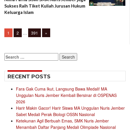
Sukses Raih Tiket Kuliah Jurusan Hukum
Keluarga Islam
Posts
Page
Page
Page
1
2
…
391
»
navigation
Search
for:
RECENT POSTS
Fara Gak Cuma Ikut, Langsung Bawa Medali! MA
Unggulan Nuris Jember Kembali Bersinar di OSPENAS
2026
Harir Makin Gacor! Harir Siswa MA Unggulan Nuris Jember
Sabet Medali Perak Biologi OSSN Nasional
Ketekunan Agil Berbuah Emas, SMK Nuris Jember
Menambah Daftar Panjang Medali Olimpiade Nasional