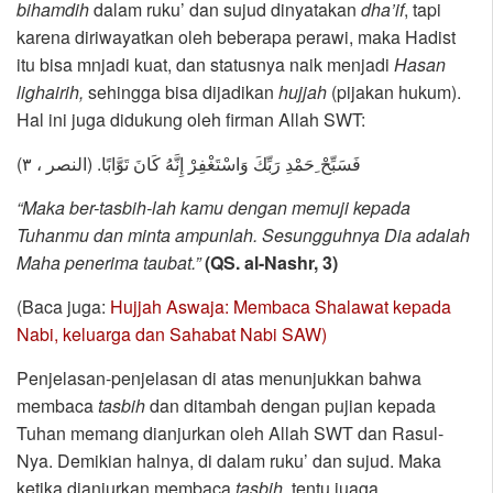
bihamdih
dalam ruku’ dan sujud dinyatakan
dha’if
, tapi
karena diriwayatkan oleh beberapa perawi, maka Hadist
itu bisa mnjadi kuat, dan statusnya naik menjadi
Hasan
lighairih,
sehingga bisa dijadikan
hujjah
(pijakan hukum).
Hal ini juga didukung oleh firman Allah SWT:
فَسَبِّحْ ِحَمْدِ رَبِّكَ وَاسْتَغْفِرْ إِنَّهُ كَانَ تَوَّابًا. (النصر ، ٣)
“Maka ber-tasbih-lah kamu dengan memuji kepada
Tuhanmu dan minta ampunlah. Sesungguhnya Dia adalah
Maha penerima taubat.”
(QS. al-Nashr, 3)
(Baca juga:
Hujjah Aswaja: Membaca Shalawat kepada
Nabi, keluarga dan Sahabat Nabi SAW)
Penjelasan-penjelasan di atas menunjukkan bahwa
membaca
tasbih
dan ditambah dengan pujian kepada
Tuhan memang dianjurkan oleh Allah SWT dan Rasul-
Nya. Demikian halnya, di dalam ruku’ dan sujud. Maka
ketika dianjurkan membaca
tasbih
, tentu juaga