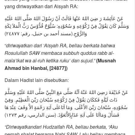
yang diriwayatkan dari Aisyah RA:
عَنْ عَاَئِشَةَ رَ ضِيَ اللهُ عَنْهَا قَالَتْ اَنْ رَسُوْلَ اللهُ صَلَّى اللهُ عَلَيْهِ
وَسَلَّمَ كَانَ يَقُوْلُ فِيْ رُكُوْعِهِ وَ سُحُوْدِهِ: سُبُّوْحٌ قُدُّوْسٌ رَبُّ الْمَلاَ ئِكَةِ
وَالرُّوْحِ.(مسند أحمد بن حنبل، رقم: ٢٤٨٧٧)
“
diriwayatkan dari ‘Aisyah RA, beliau berkata bahwa
Rosulullah SAW membaca subbuh quddus rabb al-
mala’ikat wa al-ruh ketika ruku’ dan sujud.”
(Musnah
Ahmad bin Hanbal, [24877])
Dalam Hadist lain disebutkan:
عَنْ حُذَيْفَةَ رَضِيَ اللهُ عَنْهُ اَنَّهُ صَلَّى مَعَ النَّبِيِّ صَلَّى اللهُ عَلَيْهِ وَسَلَّمَ
ذَاتَ لَيْلَةٍ فَككَانَ يَقُوْلُ فِيْ رُكُوْعِهِ سُبْحَانَ رَبِّيَ الْعَظِيْمِ. وَفِيْ
سُجُوْدِهِ، سُبْحَانَ رَبِّيَ الأَعْلَى. وَمَا اَتَاعَلَى اَيَةِ رَحْمَةٍ الاَّ وَقَفَ عِنْدَ هَا
فَسَأَلَ وَمَااَتَا عَلَى اَيَةِ عَذَابٍاِلاَّتَعَوَّذَ. (سنن الدارمي، رقم ١٢٧٣)
“Diriwayatkandari Hudzaifah RA, beliau berkata, “Aku
pernah shalat bersama Nabi SAW. Lalu beliau membaca