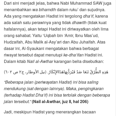
Dari sini menjadi jelas, bahwa Nabi Muhammad SAW juga
menambahkan
wa bihamdih
dalam ruku’ dan sujudnya.
Ada yang mengatakan Hadist ini tergolong
dha’if
, karena
ada salah satu perawinya yang tidak
dhawith
(tidak kuat
hafalannya), akan tetapi Hadist ini diriwayatkan oleh lima
orang sahabat. Yaitu ‘Uqbah bin ‘Amir, Ibnu Mas’ud,
Hudzaifah, Abu Malik al-Asy’ari dan Abu Juhaifah. Atas
dasar ini, Al-Syaukani mengatakan bahwa berbagai
riwayat tersebut dapat menutupi
ke-dha’ifan
Hadist ini.
Dalam kitab
Nail al-Awthar
karangan belia disebutkan:
هَذِهِ الطُّرُقُ تَنَعَا ضَدُ فَيُرَدُّبِهَاهَذَاالإِنْكَارُ. (نيل الأوطار، ج٢ ص ٦٠٢)
“Beberapa jalan (periwayatan Hadist) ini bisa saling
mendukung (sat dengan lainnya). Maka, pengingkaran
(terhadap Hadist Dha’if) ini bisa tertolak dengan beberapa
jalan tersebut.”
(Nail al-Awthar, juz II, hal 206)
Jadi, meskipun Hadist yang menerangkan bacaan