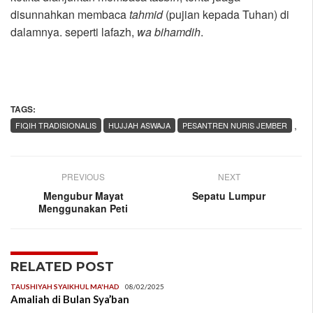
disunnahkan membaca
tahmid
(pujian kepada Tuhan) di
dalamnya. seperti lafazh,
wa bihamdih
.
TAGS:
,
FIQIH TRADISIONALIS
HUJJAH ASWAJA
PESANTREN NURIS JEMBER
PREVIOUS
NEXT
Mengubur Mayat
Sepatu Lumpur
Menggunakan Peti
RELATED POST
TAUSHIYAH SYAIKHUL MA'HAD
08/02/2025
Amaliah di Bulan Sya’ban