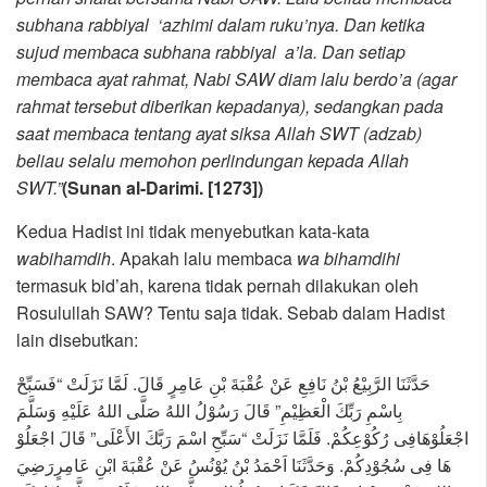
subhana rabbiyal ‘azhimi dalam ruku’nya. Dan ketika
sujud membaca subhana rabbiyal a’la. Dan setiap
membaca ayat rahmat, Nabi SAW diam lalu berdo’a (agar
rahmat tersebut diberikan kepadanya), sedangkan pada
saat membaca tentang ayat siksa Allah SWT (adzab)
beliau selalu memohon perlindungan kepada Allah
SWT.”
(Sunan al-Darimi. [1273])
Kedua Hadist ini tidak menyebutkan kata-kata
wabihamdih
. Apakah lalu membaca
wa bihamdihi
termasuk bid’ah, karena tidak pernah dilakukan oleh
Rosulullah SAW? Tentu saja tidak. Sebab dalam Hadist
lain disebutkan:
حَدَّثَنَا الرَّبِيْعُ بْنُ نَافِعِ عَنْ عُقْبَةَ بْنِ عَامِرٍ قَالَ. لَمَّا نَزَلَتْ “فَسَبِّحْ
بِاسْمِ رَبِّكَ الْعَظِيْمِ” قَالَ رَسُوْلُ اللهُ صَلَّى اللهُ عَلَيْهِ وَسَلَّمَ
اجْعَلُوْهَافِى رُكُوْعِكُمْ. فَلَمَّا نَزَلَتْ “سَبِّحِ اسْمَ رَبَّكَ الأَعْلَى” قَالَ اجْعَلُوْ
هَا فِى سُجُوْدِكُمْ. وَحَدَّثَنَا اَحْمَدُ بْنُ يُوْنُسُ عَنْ عُقْبَةَ ابْنِ عَامِرٍرَضِيَ