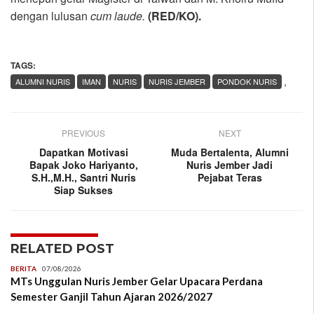
dengan lulusan
cum laude.
(RED/KO).
TAGS:
,
ALUMNI NURIS
IMAN
NURIS
NURIS JEMBER
PONDOK NURIS
PREVIOUS
NEXT
Dapatkan Motivasi
Muda Bertalenta, Alumni
Bapak Joko Hariyanto,
Nuris Jember Jadi
S.H.,M.H., Santri Nuris
Pejabat Teras
Siap Sukses
RELATED POST
BERITA
07/08/2026
MTs Unggulan Nuris Jember Gelar Upacara Perdana
Semester Ganjil Tahun Ajaran 2026/2027