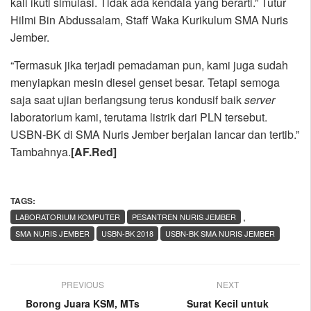
kali ikuti simulasi. Tidak ada kendala yang berarti.” Tutur
Hilmi Bin Abdussalam, Staff Waka Kurikulum SMA Nuris
Jember.
“Termasuk jika terjadi pemadaman pun, kami juga sudah
menyiapkan mesin diesel genset besar. Tetapi semoga
saja saat ujian berlangsung terus kondusif baik
server
laboratorium kami, terutama listrik dari PLN tersebut.
USBN-BK di SMA Nuris Jember berjalan lancar dan tertib.”
Tambahnya.
[AF.Red]
TAGS:
,
LABORATORIUM KOMPUTER
PESANTREN NURIS JEMBER
SMA NURIS JEMBER
USBN-BK 2018
USBN-BK SMA NURIS JEMBER
PREVIOUS
NEXT
Borong Juara KSM, MTs
Surat Kecil untuk