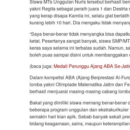
Siswa MTs Unggulan Nuris tersebut berhasil be
yakni Regita sebagai peraih juara 1 dan Destria
yang kerap disapa Kamila ini, selalu giat berla
kurang lebih 10 hari. Dia mengaku tidak menyang
“Saya benar-benar tidak menyangka bisa dapatka
ketat. Pesertanya sangat banyak, siswa SMP/MTs
keras saya selama ini terbalas sudah. Namun, s
boleh puas sampai disini untuk membanggakan o
(baca juga:
Medali Perunggu Ajang ABA Se-Jati
Dalam kompetisi ABA (Ajang Berprestasi Al-Furq
lomba yakni Olimpiade Matematika Jatim dan Fes
berhasil menjuarai masing-masing cabang lomba 
Bakat yang dimiliki siswa memang benar-benar d
beberapa program unggulan dan ekstrakurikuler
semakin hari kian apik. Sebab banyak sekali pre
bidang keagamaan, sains, maupun keterampilan 