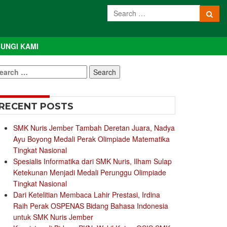
UNGI KAMI
earch
r:
RECENT POSTS
SMK Nuris Jember Tambah Deretan Juara, Nadya
Ayu Boyong Medali Perak Olimpiade Matematika
Tingkat Nasional
Spesialis Informatika dari SMK Nuris, Ilham Sulap
Ketekunan Menjadi Medali Perunggu Olimpiade
Tingkat Nasional
Dari Ketelitian Membaca Lahir Prestasi, Irdina
Raih Perak OSPENAS Bidang Bahasa Indonesia
untuk SMK Nuris Jember