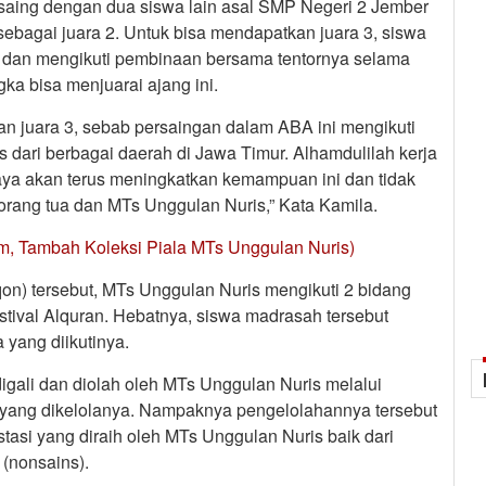
rsaing dengan dua siswa lain asal SMP Negeri 2 Jember
 sebagai juara 2. Untuk bisa mendapatkan juara 3, siswa
tih dan mengikuti pembinaan bersama tentornya selama
ka bisa menjuarai ajang ini.
n juara 3, sebab persaingan dalam ABA ini mengikuti
 dari berbagai daerah di Jawa Timur. Alhamdulilah kerja
aya akan terus meningkatkan kemampuan ini dan tidak
rang tua dan MTs Unggulan Nuris,” Kata Kamila.
m, Tambah Koleksi Piala MTs Unggulan Nuris)
on) tersebut, MTs Unggulan Nuris mengikuti 2 bidang
tival Alquran. Hebatnya, siswa madrasah tersebut
yang diikutinya.
igali dan diolah oleh MTs Unggulan Nuris melalui
 yang dikelolanya. Nampaknya pengelolahannya tersebut
stasi yang diraih oleh MTs Unggulan Nuris baik dari
(nonsains).