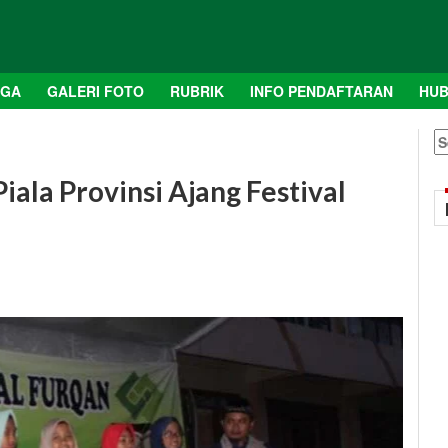
AGA
GALERI FOTO
RUBRIK
INFO PENDAFTARAN
HUB
S
fo
iala Provinsi Ajang Festival