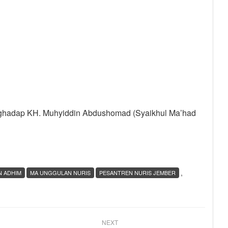
ghadap KH. Muhyiddin Abdushomad (Syaikhul Ma’had
,
N ADHIM
MA UNGGULAN NURIS
PESANTREN NURIS JEMBER
NEXT