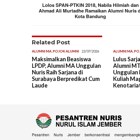
Lolos SPAN-PTKIN 2018, Nabila Hilmiah dan
Ahmad Ali Murtadhe Ramaikan Alumni Nuris d
Kota Bandung
Related Post
ALUMNI MA
,
POJOK ALUMNI
22/07/2026
ALUMNI MA
,
PO
Maksimalkan Beasiswa
Lulus Sarj
LPDP, Alumni MA Unggulan
Alumni MT
Nuris Raih Sarjana di
Unggulan Nu
Surabaya Berpredikat Cum
Kuliah Ma
Laude
Kenotaria
Pesantren Nuris Jember berkonsentrasi mengembangk