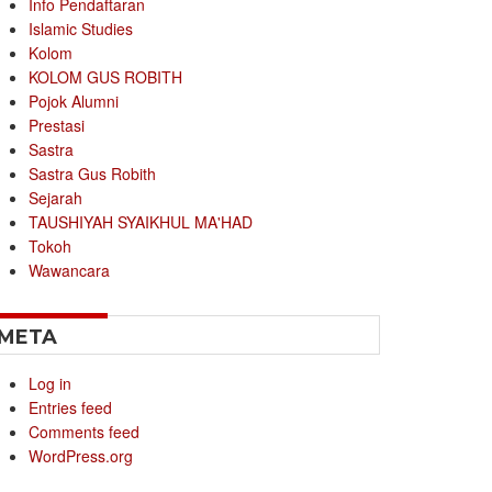
Info Pendaftaran
Islamic Studies
Kolom
KOLOM GUS ROBITH
Pojok Alumni
Prestasi
Sastra
Sastra Gus Robith
Sejarah
TAUSHIYAH SYAIKHUL MA'HAD
Tokoh
Wawancara
META
Log in
Entries feed
Comments feed
WordPress.org