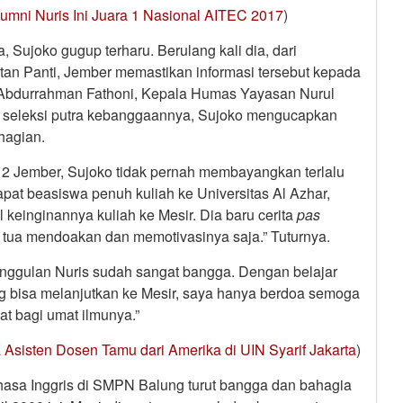
Alumni Nuris Ini Juara 1 Nasional AITEC 2017
)
 Sujoko gugup terharu. Berulang kali dia, dari
n Panti, Jember memastikan informasi tersebut kepada
 Abdurrahman Fathoni, Kepala Humas Yayasan Nurul
s seleksi putra kebanggaannya, Sujoko mengucapkan
hagian.
2 Jember, Sujoko tidak pernah membayangkan terlalu
at beasiswa penuh kuliah ke Universitas Al Azhar,
l keinginannya kuliah ke Mesir. Dia baru cerita
pas
 tua mendoakan dan memotivasinya saja.” Tuturnya.
nggulan Nuris sudah sangat bangga. Dengan belajar
ng bisa melanjutkan ke Mesir, saya hanya berdoa semoga
t bagi umat ilmunya.”
 Asisten Dosen Tamu dari Amerika di UIN Syarif Jakarta
)
bahasa Inggris di SMPN Balung turut bangga dan bahagia