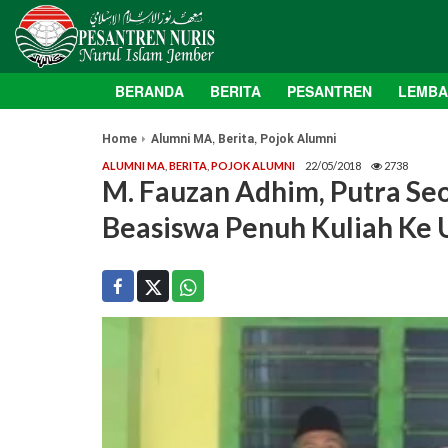
BERANDA
BERITA
PESANTREN
LEMB
,
,
Home
Alumni MA
Berita
Pojok Alumni
ALUMNI MA
,
BERITA
,
POJOK ALUMNI
22/05/2018
2738
M. Fauzan Adhim, Putra Seo
Beasiswa Penuh Kuliah Ke U