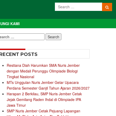
UNGI KAMI
earch
r:
RECENT POSTS
Restiana Diah Harumkan SMA Nuris Jember
dengan Medali Perunggu Olimpiade Biologi
Tingkat Nasional
MTs Unggulan Nuris Jember Gelar Upacara
Perdana Semester Ganjil Tahun Ajaran 2026/2027
Harapan 2 Berkilau, SMP Nuris Jember Cetak
Jejak Gemilang Raden Ihdal di Olimpiade IPA
Jawa Timur
SMP Nuris Jember Cetak Pejuang Lapangan