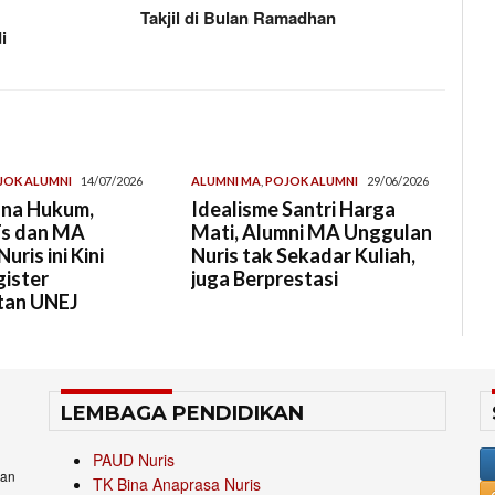
Takjil di Bulan Ramadhan
i
JOK ALUMNI
14/07/2026
ALUMNI MA
,
POJOK ALUMNI
29/06/2026
ana Hukum,
Idealisme Santri Harga
s dan MA
Mati, Alumni MA Unggulan
ris ini Kini
Nuris tak Sekadar Kuliah,
gister
juga Berprestasi
tan UNEJ
LEMBAGA PENDIDIKAN
PAUD Nuris
an
TK Bina Anaprasa Nuris