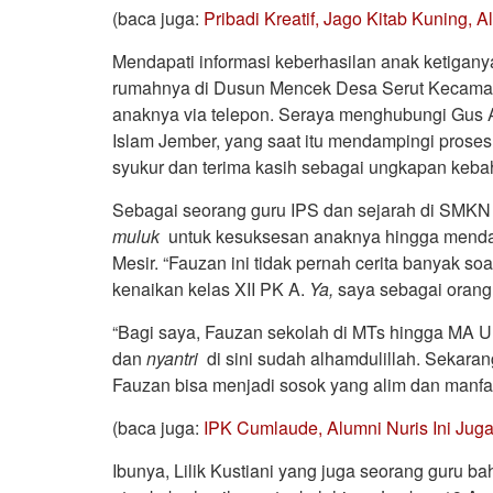
(baca juga:
Pribadi Kreatif, Jago Kitab Kuning, 
Mendapati informasi keberhasilan anak ketiganya,
rumahnya di Dusun Mencek Desa Serut Kecamata
anaknya via telepon. Seraya menghubungi Gus
Islam Jember, yang saat itu mendampingi prose
syukur dan terima kasih sebagai ungkapan keba
Sebagai seorang guru IPS dan sejarah di SMKN 
muluk
untuk kesuksesan anaknya hingga mendap
Mesir. “Fauzan ini tidak pernah cerita banyak soa
kenaikan kelas XII PK A.
Ya,
saya sebagai orang
“Bagi saya, Fauzan sekolah di MTs hingga MA U
dan
nyantri
di sini sudah alhamdulillah. Sekara
Fauzan bisa menjadi sosok yang alim dan manfaa
(baca juga:
IPK Cumlaude, Alumni Nuris Ini Juga
Ibunya, Lilik Kustiani yang juga seorang guru 