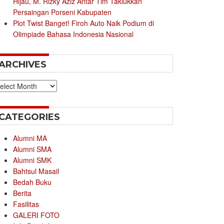
Hijau, M. Rizky Aziz Antar Tim Taklukkan
Persaingan Porseni Kabupaten
Plot Twist Banget! Firoh Auto Naik Podium di
Olimpiade Bahasa Indonesia Nasional
ARCHIVES
chives
CATEGORIES
Alumni MA
Alumni SMA
Alumni SMK
Bahtsul Masail
Bedah Buku
Berita
Fasilitas
GALERI FOTO