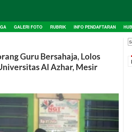
AGA
GALERI FOTO
RUBRIK
INFO PENDAFTARAN
HUB
S
fo
rang Guru Bersahaja, Lolos
niversitas Al Azhar, Mesir