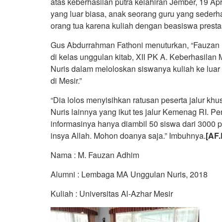
atas keberhasilan putra kelahiran Jember, 19 Ap
yang luar biasa, anak seorang guru yang sede
orang tua karena kuliah dengan beasiswa prestas
Gus Abdurrahman Fathoni menuturkan, “Fauzan 
di kelas unggulan kitab, XII PK A. Keberhasil
Nuris dalam meloloskan siswanya kuliah ke luar
di Mesir.”
“Dia lolos menyisihkan ratusan peserta jalur k
Nuris lainnya yang ikut tes jalur Kemenag RI. 
informasinya hanya diambil 50 siswa dari 3000 p
insya Allah. Mohon doanya saja.” Imbuhnya.
[AF.
Nama : M. Fauzan Adhim
Alumni : Lembaga MA Unggulan Nuris, 2018
Kuliah : Universitas Al-Azhar Mesir