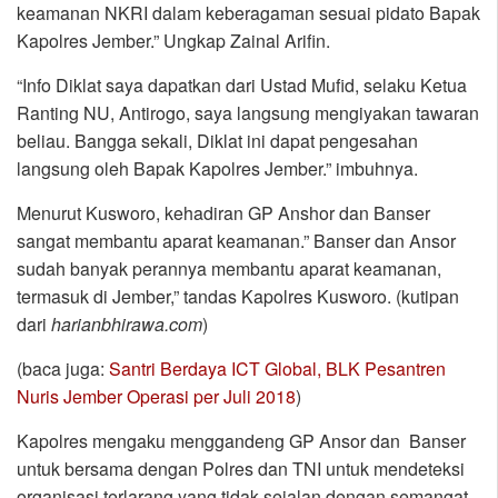
keamanan NKRI dalam keberagaman sesuai pidato Bapak
Kapolres Jember.” Ungkap Zainal Arifin.
“Info Diklat saya dapatkan dari Ustad Mufid, selaku Ketua
Ranting NU, Antirogo, saya langsung mengiyakan tawaran
beliau. Bangga sekali, Diklat ini dapat pengesahan
langsung oleh Bapak Kapolres Jember.” imbuhnya.
Menurut Kusworo, kehadiran GP Anshor dan Banser
sangat membantu aparat keamanan.” Banser dan Ansor
sudah banyak perannya membantu aparat keamanan,
termasuk di Jember,” tandas Kapolres Kusworo. (kutipan
dari
harianbhirawa.com
)
(baca juga:
Santri Berdaya ICT Global, BLK Pesantren
Nuris Jember Operasi per Juli 2018
)
Kapolres mengaku menggandeng GP Ansor dan Banser
untuk bersama dengan Polres dan TNI untuk mendeteksi
organisasi terlarang yang tidak sejalan dengan semangat