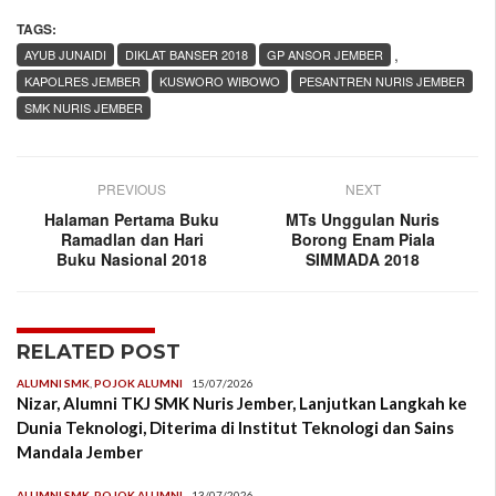
TAGS:
,
AYUB JUNAIDI
DIKLAT BANSER 2018
GP ANSOR JEMBER
KAPOLRES JEMBER
KUSWORO WIBOWO
PESANTREN NURIS JEMBER
SMK NURIS JEMBER
PREVIOUS
NEXT
Halaman Pertama Buku
MTs Unggulan Nuris
Ramadlan dan Hari
Borong Enam Piala
Buku Nasional 2018
SIMMADA 2018
RELATED POST
ALUMNI SMK
,
POJOK ALUMNI
15/07/2026
Nizar, Alumni TKJ SMK Nuris Jember, Lanjutkan Langkah ke
Dunia Teknologi, Diterima di Institut Teknologi dan Sains
Mandala Jember
ALUMNI SMK
,
POJOK ALUMNI
13/07/2026