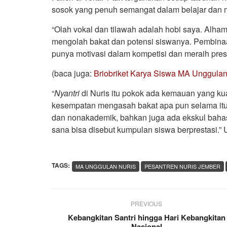
sosok yang penuh semangat dalam belajar dan m
“Olah vokal dan tilawah adalah hobi saya. Alham
mengolah bakat dan potensi siswanya. Pembinaa
punya motivasi dalam kompetisi dan meraih prest
(baca juga:
Briobriket Karya Siswa MA Unggulan
“
Nyantri
di Nuris itu pokok ada kemauan yang kuat
kesempatan mengasah bakat apa pun selama itu p
dan nonakademik, bahkan juga ada ekskul bahas
sana bisa disebut kumpulan siswa berprestasi.”
TAGS:
MA UNGGULAN NURIS
PESANTREN NURIS JEMBER
PREVIOUS
Kebangkitan Santri hingga Hari Kebangkitan
Nasional