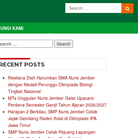
UNGI KAMI
earch
r:
RECENT POSTS
Restiana Diah Harumkan SMA Nuris Jember
dengan Medali Perunggu Olimpiade Biologi
Tingkat Nasional
MTs Unggulan Nuris Jember Gelar Upacara
Perdana Semester Ganjil Tahun Ajaran 2026/2027
Harapan 2 Berkilau, SMP Nuris Jember Cetak
Jejak Gemilang Raden Ihdal di Olimpiade IPA
Jawa Timur
SMP Nuris Jember Cetak Pejuang Lapangan