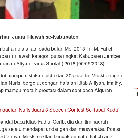
Farhan Juara Tilawah se-Kabupaten
ahan piala lagi pada bulan Mei 2018 ini. M. Falich
apan 1 tilawah kategori putra tingkat Kabupaten Jember
rasah Aliyah Darus Sholah) 2018 (05/05/2018).
ini mampu sisihkan lebih dari 20 peserta. Meski dengan
 Nuris, bergelut dengan hafalan kitab Alfiyah, Imrithy,
etap mampu meraih prestasi dalam seni baca Alquran
nggulan Nuris Juara 3 Speech Contest Se-Tapal Kuda
)
pandai baca kitab Fathul Qorib, dia dan tim hadrah
juga selalu mendapat undangan dari masyarakat. Posisi
 hadrahnya. Meski sekilas tampak pemalu, Falich ada