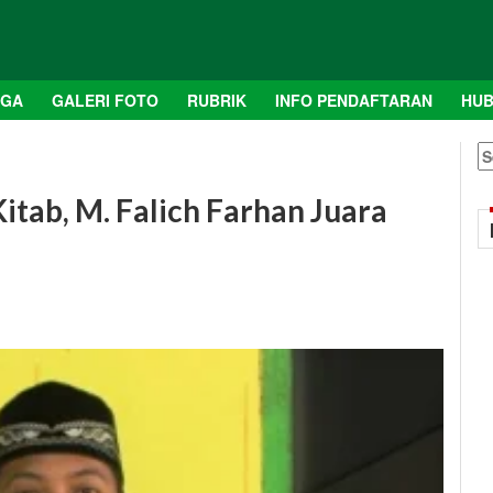
AGA
GALERI FOTO
RUBRIK
INFO PENDAFTARAN
HUB
S
fo
itab, M. Falich Farhan Juara