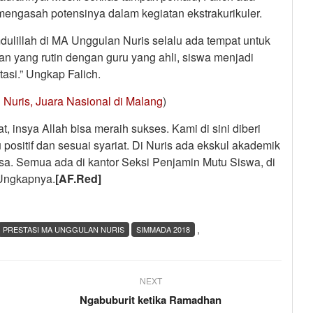
engasah potensinya dalam kegiatan ekstrakurikuler.
dulillah di MA Unggulan Nuris selalu ada tempat untuk
n yang rutin dengan guru yang ahli, siswa menjadi
asi.” Ungkap Falich.
 Nuris, Juara Nasional di Malang
)
, insya Allah bisa meraih sukses. Kami di sini diberi
ositif dan sesuai syariat. Di Nuris ada ekskul akademik
a. Semua ada di kantor Seksi Penjamin Mutu Siswa, di
 Ungkapnya.
[AF.Red]
,
PRESTASI MA UNGGULAN NURIS
SIMMADA 2018
NEXT
Ngabuburit ketika Ramadhan