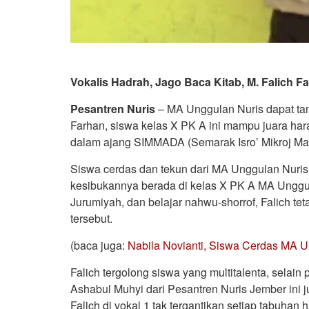
Vokalis Hadrah, Jago Baca Kitab, M. Falich 
Pesantren Nuris
– MA Unggulan Nuris dapat tamb
Farhan, siswa kelas X PK A ini mampu juara har
dalam ajang SIMMADA (Semarak Isro’ Mikroj Mad
Siswa cerdas dan tekun dari MA Unggulan Nuris 
kesibukannya berada di kelas X PK A MA Unggulan
Jurumiyah, dan belajar nahwu-shorrof, Falich t
tersebut.
(baca juga:
Nabila Novianti, Siswa Cerdas MA U
Falich tergolong siswa yang multitalenta, selain 
Ashabul Muhyi dari Pesantren Nuris Jember ini 
Falich di vokal 1 tak tergantikan setiap tabuhan