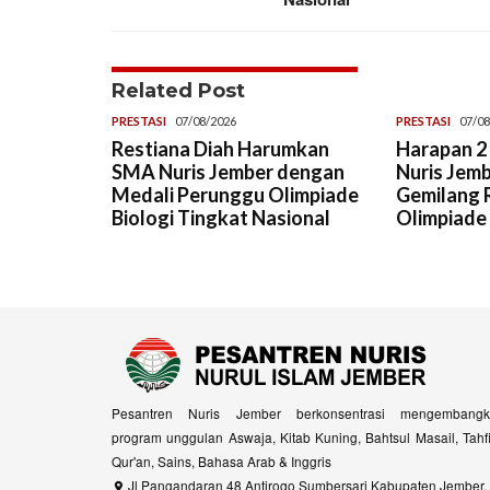
Related Post
PRESTASI
07/08/2026
PRESTASI
07/08
Restiana Diah Harumkan
Harapan 2 
SMA Nuris Jember dengan
Nuris Jemb
Medali Perunggu Olimpiade
Gemilang R
Biologi Tingkat Nasional
Olimpiade
Pesantren Nuris Jember berkonsentrasi mengembangk
program unggulan Aswaja, Kitab Kuning, Bahtsul Masail, Tahf
Qur'an, Sains, Bahasa Arab & Inggris
Jl Pangandaran 48 Antirogo Sumbersari Kabupaten Jember,