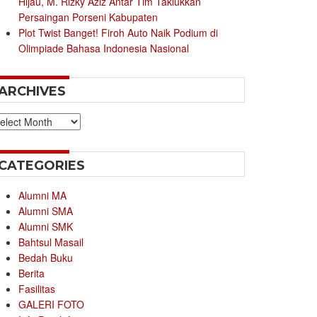
Hijau, M. Rizky Aziz Antar Tim Taklukkan
Persaingan Porseni Kabupaten
Plot Twist Banget! Firoh Auto Naik Podium di
Olimpiade Bahasa Indonesia Nasional
ARCHIVES
chives
CATEGORIES
Alumni MA
Alumni SMA
Alumni SMK
Bahtsul Masail
Bedah Buku
Berita
Fasilitas
GALERI FOTO