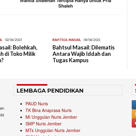
Wanita Shalehah Tercipta Hanya untuk Pria
Shaleh
IL
02/06/2023
BAHTSUL MASAIL
04/06/2021
sail: Bolehkah,
Bahtsul Masail: Dilematis
 di Toko Milik
Antara Wajib Iddah dan
m?
Tugas Kampus
LEMBAGA PENDIDIKAN
PAUD Nuris
an
TK Bina Anaprasa Nuris
idz
MI Unggulan Nuris Jember
SMP Nuris Jember
MTs Unggulan Nuris Jember