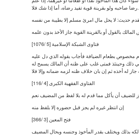
واء كان هذا المأخوذ نقداً أو طعاماً أو غيرهما، إذا علم
رضا صاحبه ولو بقرينة قوية تفيد رضاه، أما إذا شك فلا.
فتاوى الشبكة الإسلامية [5 /1076]
م مخصوص بطعام الضيافة فأجاب بقوله الذي دل عليه
ي ذلك وحينئذ فمتى غلب على ظنه أن المالك يسمح له
از له أخذه ثم إن بان خلاف ظنه لزمه ضمانه وإلا فلا
الفتاوى الفقهية الكبرى [4 /116]
 للضيف أن يأكل مما قدم له بلا لفظ من المضيف نعم
إن انتظر غيره لم يجز قبل حضوره إلا بلفظ منه
فتح المعين [3 /366]
كه بذلك ويختلف بقدر المأخوذ وجنسه وبحال المضيف