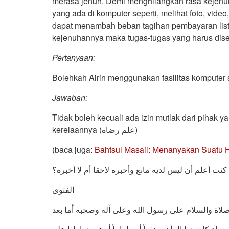
merasa jenuh. Demi menghilangkan rasa kejenuh
yang ada di komputer seperti, melihat foto, vide
dapat menambah beban tagihan pembayaran listrik
kejenuhannya maka tugas-tugas yang harus disel
Pertanyaan
:
Bolehkah Airin menggunakan fasilitas komputer 
Jawaban:
Tidak boleh kecuali ada izin mutlak dari pihak 
kerelaannya (علم رضاه)
(baca juga:
Bahtsul Masail: Menanyakan Suatu H
 أعلم أن ليس لديه مانع وأخبره لاحقا أم لا أخبره؟
الفتوى