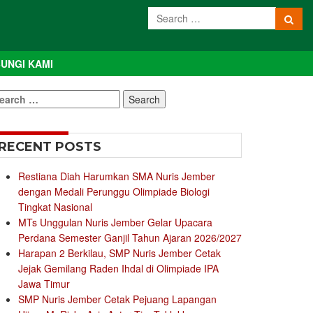
UNGI KAMI
earch
r:
RECENT POSTS
Restiana Diah Harumkan SMA Nuris Jember
dengan Medali Perunggu Olimpiade Biologi
Tingkat Nasional
MTs Unggulan Nuris Jember Gelar Upacara
Perdana Semester Ganjil Tahun Ajaran 2026/2027
Harapan 2 Berkilau, SMP Nuris Jember Cetak
Jejak Gemilang Raden Ihdal di Olimpiade IPA
Jawa Timur
SMP Nuris Jember Cetak Pejuang Lapangan