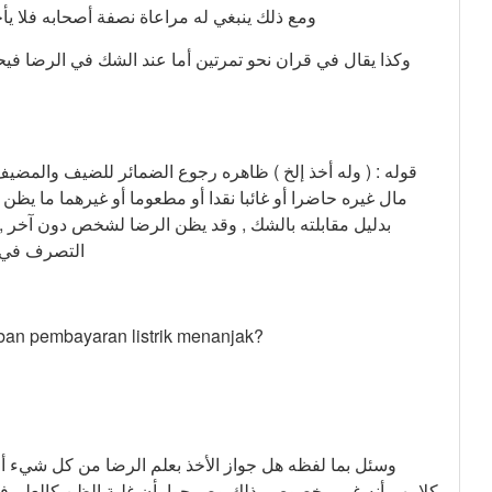
ومع ذلك ينبغي له مراعاة نصفة أصحابه فلا ي
وكذا يقال في قران نحو تمرتين أما عند الشك في الرضا فيح
مال غيره حاضرا أو غائبا نقدا أو مطعوما أو غيرهما ما يظن 
بدليل مقابلته بالشك , وقد يظن الرضا لشخص دون آخر ,
التصرف في ا
beban pembayaran listrik menanjak?
وسئل بما لفظه هل جواز الأخذ بعلم الرضا من كل شيء أ
كلامهم أنه غير مخصوص بذلك وصرحوا بأن غلبة الظن كالعلم ف