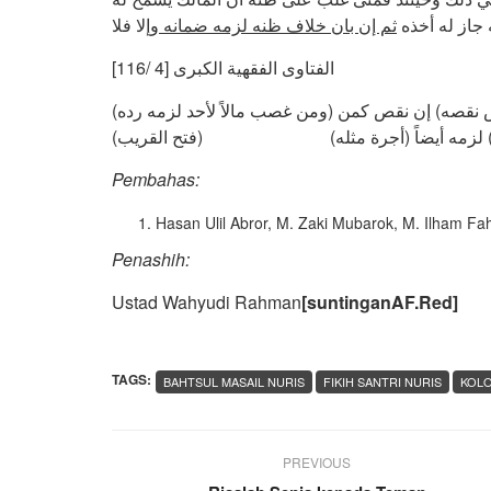
جاز له أخذه
ثم إن بان خلاف ظنه لزمه ضمانه
وإلا فلا
الفتاوى الفقهية الكبرى [4 /116]
(ومن غصب مالاً لأحد لزمه رده) لمالكه ولو غرم على رده أضعاف قيمته (و) لزمه أيضاً (أرش نقصه) إن نقص كمن
بس (و) لزمه أيضاً (أجرة مثله) (فتح القريب
Pembahas:
Hasan Ulil Abror, M. Zaki Mubarok, M. Ilham Fa
Penashih:
Ustad Wahyudi Rahman
[suntinganAF.Red]
TAGS:
BAHTSUL MASAIL NURIS
FIKIH SANTRI NURIS
KOLO
PREVIOUS