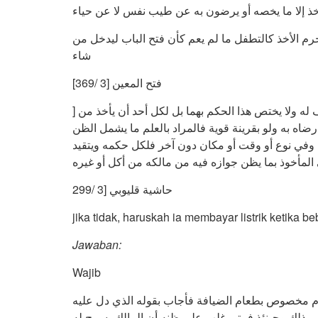
أخذ إلا ما يخصه أو يرضون به عن طيب نفس لا عن حياء
رم الأخذ كالتطفل ما لم يعم كأن فتح الباب ليدخل من
شاء
فتح المعين [3 /369]
] قوله : ( وله أخذ إلخ ) ظاهره رجوع الضمائر للضيف والمضيف له ولا يختص هذا الحكم بهما بل لكل أحد أن يأخذ من
رضاه به ولو بقرينة قوية فالمراد بالعلم ما يشمل الظن
 وفي نوع أو وقت أو مكان دون آخر فلكل حكمه ويتقيد
لمأخوذ بما يظن جوازه فيه من مالكه من أكل أو غيره
حاشية قليوبي [3 /299
jika tidak, haruskah ia membayar listrik ketika 
J
awab
an
:
Wajib
م مخصوص بطعام الضيافة فأجاب بقوله الذي دل عليه
ي ذلك وحينئذ فمتى غلب على ظنه أن المالك يسمح له