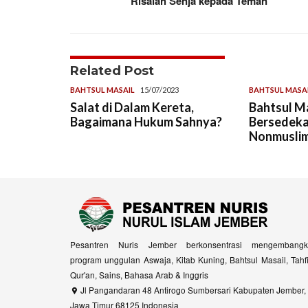
Risalah Senja kepada Teman
Related Post
BAHTSUL MASAIL
15/07/2023
BAHTSUL MASA
Salat di Dalam Kereta,
Bahtsul Ma
Bagaimana Hukum Sahnya?
Bersedekah
Nonmusli
Pesantren Nuris Jember berkonsentrasi mengembangk
program unggulan Aswaja, Kitab Kuning, Bahtsul Masail, Tahf
Qur'an, Sains, Bahasa Arab & Inggris
Jl Pangandaran 48 Antirogo Sumbersari Kabupaten Jember,
Jawa Timur 68125 Indonesia