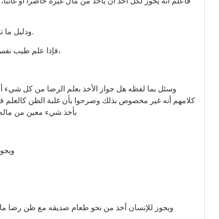
فاعلم أنه يجوز لكل أحد أن يأخذ من مال غيره حاضراً أو غائباً، س
ودليل ما تقدم حديث: لا يحل مال امرئ مسلم إلا بطيبة من نفسه.
فإذا علم طيب نفس المالك بالقول أو بالقرينة القوية جاز الأخذ بدون علمه،
وسئل بما لفظه هل جواز الأخذ بعلم الرضا من كل شيء أ
كلامهم أنه غير مخصوص بذلك وصرحوا بأن غلبة الظن كالعلم ف
بأخذ شيء معين من ماله ج
ويجوز
ويجوز للإنسان أخذ من نحو طعام صديقه مع ظن رضا مال