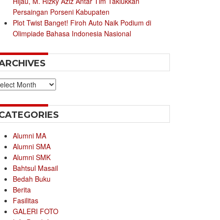
Hijau, M. Rizky Aziz Antar Tim Taklukkan
Persaingan Porseni Kabupaten
Plot Twist Banget! Firoh Auto Naik Podium di
Olimpiade Bahasa Indonesia Nasional
ARCHIVES
chives
CATEGORIES
Alumni MA
Alumni SMA
Alumni SMK
Bahtsul Masail
Bedah Buku
Berita
Fasilitas
GALERI FOTO