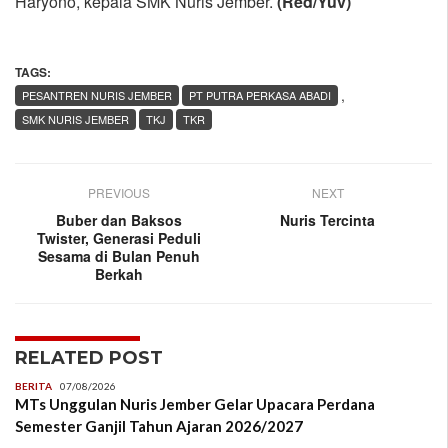
Haryono, kepala SMK Nuris Jember.
(Red/Yuv)
TAGS:
,
PESANTREN NURIS JEMBER
PT PUTRA PERKASA ABADI
SMK NURIS JEMBER
TKJ
TKR
PREVIOUS
NEXT
Buber dan Baksos
Nuris Tercinta
Twister, Generasi Peduli
Sesama di Bulan Penuh
Berkah
RELATED POST
BERITA
07/08/2026
MTs Unggulan Nuris Jember Gelar Upacara Perdana
Semester Ganjil Tahun Ajaran 2026/2027