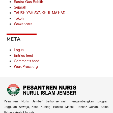
Sastra Gus Robith
Sejarah
TAUSHIYAH SYAIKHUL MA'HAD
Tokoh
Wawancara
META
Log in
Entries feed
Comments feed
WordPress.org
Pesantren Nuris Jember berkonsentrasi mengembangkan program
unggulan Aswaja, Kitab Kuning, Bahtsul Masail, Tahfidz Qur'an, Sains,
Bahasa Arab & Inggris