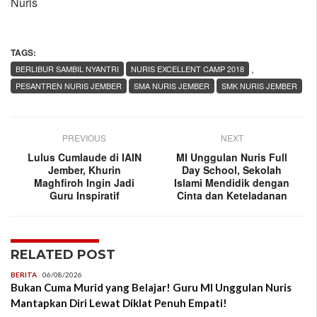
Nuris
TAGS:
,
BERLIBUR SAMBIL NYANTRI
NURIS EXCELLENT CAMP 2018
PESANTREN NURIS JEMBER
SMA NURIS JEMBER
SMK NURIS JEMBER
PREVIOUS
NEXT
Lulus Cumlaude di IAIN
MI Unggulan Nuris Full
Jember, Khurin
Day School, Sekolah
Maghfiroh Ingin Jadi
Islami Mendidik dengan
Guru Inspiratif
Cinta dan Keteladanan
RELATED POST
BERITA
06/08/2026
Bukan Cuma Murid yang Belajar! Guru MI Unggulan Nuris
Mantapkan Diri Lewat Diklat Penuh Empati!