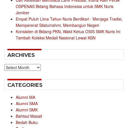
OSPENAS Bidang Bahasa Indonesia untuk SMK Nuris
Jember
Empat Puluh Lima Tahun Nuris Berdikari : Menjaga Tradisi,
Mempererat Silaturrahmi, Membangun Negeri
Konsisten di Bidang PKN, Wakil Ketua OSIS SMK Nuris Ini
Tambah Koleksi Medali Nasional Lewat KSN
ARCHIVES
Archives
CATEGORIES
Alumni MA
Alumni SMA
Alumni SMK
Bahtsul Masail
Bedah Buku