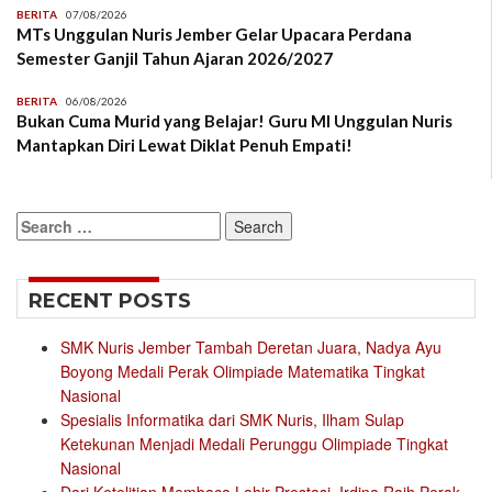
BERITA
07/08/2026
MTs Unggulan Nuris Jember Gelar Upacara Perdana
Semester Ganjil Tahun Ajaran 2026/2027
BERITA
06/08/2026
Bukan Cuma Murid yang Belajar! Guru MI Unggulan Nuris
Mantapkan Diri Lewat Diklat Penuh Empati!
Search
for:
RECENT POSTS
SMK Nuris Jember Tambah Deretan Juara, Nadya Ayu
Boyong Medali Perak Olimpiade Matematika Tingkat
Nasional
Spesialis Informatika dari SMK Nuris, Ilham Sulap
Ketekunan Menjadi Medali Perunggu Olimpiade Tingkat
Nasional
Dari Ketelitian Membaca Lahir Prestasi, Irdina Raih Perak