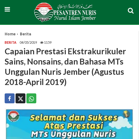
Home
Berita
BERITA
04/05/2019
1159
Capaian Prestasi Ekstrakurikuler
Sains, Nonsains, dan Bahasa MTs
Unggulan Nuris Jember (Agustus
2018-April 2019)