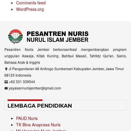
Comments feed
WordPress.org
Pesantren Nuris Jember berkonsentrasi mengembangkan program
unggulan Aswaja, Kitab Kuning, Bahtsul Masail, Tahfidz Qur'an, Sains,
Bahasa Arab & Inggris
Jl Pangandaran 48 Antirogo Sumbersari Kabupaten Jember, Jawa Timur
68125 Indonesia
+62 331 339544
yayasannurisjember@gmail.com
LEMBAGA PENDIDIKAN
PAUD Nuris
TK Bina Anaprasa Nuris
MI Unggulan Nuris Jember