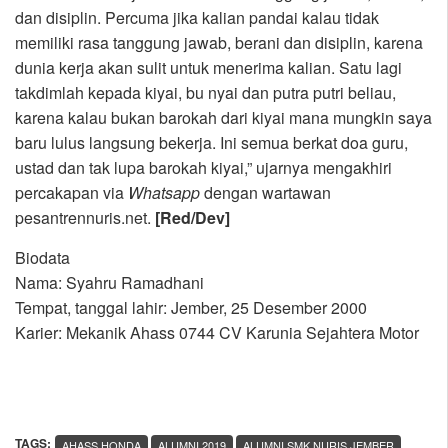
dan disiplin. Percuma jika kalian pandai kalau tidak
memiliki rasa tanggung jawab, berani dan disiplin, karena
dunia kerja akan sulit untuk menerima kalian. Satu lagi
takdimlah kepada kiyai, bu nyai dan putra putri beliau,
karena kalau bukan barokah dari kiyai mana mungkin saya
baru lulus langsung bekerja. Ini semua berkat doa guru,
ustad dan tak lupa barokah kiyai,” ujarnya mengakhiri
percakapan via
Whatsapp
dengan wartawan
pesantrennuris.net.
[Red/Dev]
Biodata
Nama: Syahru Ramadhani
Tempat, tanggal lahir: Jember, 25 Desember 2000
Karier: Mekanik Ahass 0744 CV Karunia Sejahtera Motor
TAGS:
,
AHASS HONDA
ALUMNI 2019
ALUMNI SMK NURIS JEMBER