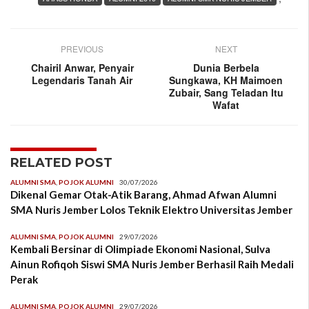
PREVIOUS
NEXT
Chairil Anwar, Penyair
Dunia Berbela
Legendaris Tanah Air
Sungkawa, KH Maimoen
Zubair, Sang Teladan Itu
Wafat
RELATED POST
ALUMNI SMA
,
POJOK ALUMNI
30/07/2026
Dikenal Gemar Otak-Atik Barang, Ahmad Afwan Alumni
SMA Nuris Jember Lolos Teknik Elektro Universitas Jember
ALUMNI SMA
,
POJOK ALUMNI
29/07/2026
Kembali Bersinar di Olimpiade Ekonomi Nasional, Sulva
Ainun Rofiqoh Siswi SMA Nuris Jember Berhasil Raih Medali
Perak
ALUMNI SMA
,
POJOK ALUMNI
29/07/2026