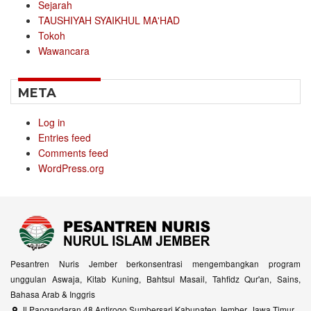
Sejarah
TAUSHIYAH SYAIKHUL MA'HAD
Tokoh
Wawancara
META
Log in
Entries feed
Comments feed
WordPress.org
Pesantren Nuris Jember berkonsentrasi mengembangkan program
unggulan Aswaja, Kitab Kuning, Bahtsul Masail, Tahfidz Qur'an, Sains,
Bahasa Arab & Inggris
Jl Pangandaran 48 Antirogo Sumbersari Kabupaten Jember, Jawa Timur