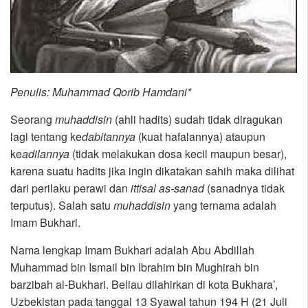
Penulis: Muhammad Qorib Hamdani*
Seorang
muhaddisin
(ahli hadits) sudah tidak diragukan
lagi tentang ke
dabitannya
(kuat hafalannya) ataupun
ke
adilannya
(tidak melakukan dosa kecil maupun besar),
karena suatu hadits jika ingin dikatakan sahih maka dilihat
dari perilaku perawi dan
ittisal as-sanad
(sanadnya tidak
terputus). Salah satu
muhaddisin
yang ternama adalah
Imam Bukhari.
Nama lengkap Imam Bukhari adalah Abu Abdillah
Muhammad bin Ismail bin Ibrahim bin Mughirah bin
barzibah al-Bukhari. Beliau dilahirkan di kota Bukhara’,
Uzbekistan pada tanggal 13 Syawal tahun 194 H (21 Juli