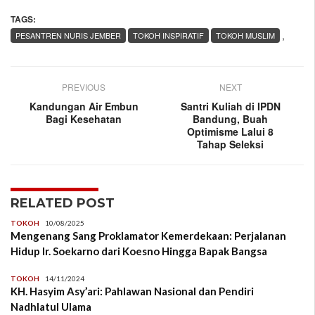
TAGS:
,
PESANTREN NURIS JEMBER
TOKOH INSPIRATIF
TOKOH MUSLIM
PREVIOUS
NEXT
Kandungan Air Embun
Santri Kuliah di IPDN
Bagi Kesehatan
Bandung, Buah
Optimisme Lalui 8
Tahap Seleksi
RELATED POST
TOKOH
10/08/2025
Mengenang Sang Proklamator Kemerdekaan: Perjalanan
Hidup Ir. Soekarno dari Koesno Hingga Bapak Bangsa
TOKOH
14/11/2024
KH. Hasyim Asy’ari: Pahlawan Nasional dan Pendiri
Nadhlatul Ulama