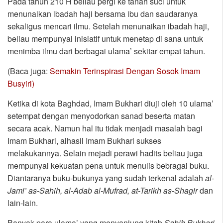
Pada tahun 210 H beliau pergi ke tanah suci untuk
menunaikan ibadah haji bersama ibu dan saudaranya
sekaligus mencari ilmu. Setelah menunaikan ibadah haji,
beliau mempunyai inisiatif untuk menetap di sana untuk
menimba ilmu dari berbagai ulama’ sekitar empat tahun.
(Baca juga:
Semakin Terinspirasi Dengan Sosok Imam
Busyiri)
Ketika di kota Baghdad, Imam Bukhari diuji oleh 10 ulama’
setempat dengan menyodorkan sanad beserta matan
secara acak. Namun hal itu tidak menjadi masalah bagi
Imam Bukhari, alhasil Imam Bukhari sukses
melakukannya. Selain mejadi perawi hadits beliau juga
mempunyai kekuatan pena untuk menulis bebragai buku.
Diantaranya buku-bukunya yang sudah terkenal adalah
al-
Jami’ as-Sahih, al-Adab al-Mufrad, at-Tarikh as-Shagir
dan
lain-lain.
Banyak para ulama’ yang menyanjung kitab
Sahih Bukhari