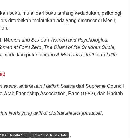
n buku, mulai dari buku tentang kedudukan, psikologi,
rus diterbitkan melainkan ada yang disensor di Mesir,
non.
i,
Women and Sex
dan
Women and Psychological
oman at Point Zero
,
The Chant of the Children Circle,
or,
serta kumpulan cerpen
A Moment of Truth
dan
Little
at)
 sastra, antara lain Hadiah
Sastra dari Supreme Council
co-Arab Friendship Association, Paris (1982), dan Hadiah
Nuris yang aktif di ekstrakurikuler jurnalistik
,
OKOH INSPIRATIF
TOKOH PEREMPUAN