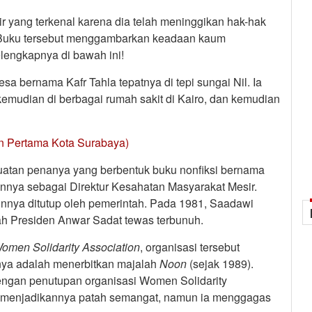
 yang terkenal karena dia telah meninggikan hak-hak
 Buku tersebut menggambarkan keadaan kaum
lengkapnya di bawah ini!
a bernama Kafr Tahla tepatnya di tepi sungai Nil. Ia
kemudian di berbagai rumah sakit di Kairo, dan kemudian
an Pertama Kota Surabaya)
uatan penanya yang berbentuk buku nonfiksi bernama
tannya sebagai Direktur Kesahatan Masyarakat Mesir.
innya ditutup oleh pemerintah. Pada 1981, Saadawi
ah Presiden Anwar Sadat tewas terbunuh.
omen Solidarity Association
, organisasi tersebut
nya adalah menerbitkan majalah
Noon
(sejak 1989).
dengan penutupan organisasi Women Solidarity
tak menjadikannya patah semangat, namun ia menggagas