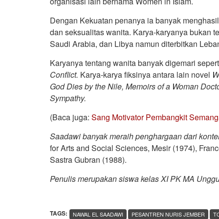
organisasi lain bernama Women in Islam.
Dengan Kekuatan penanya ia banyak menghasilka
dan seksualitas wanita. Karya-karyanya bukan te
Saudi Arabia, dan Libya namun diterbitkan Leba
Karyanya tentang wanita banyak digemari sepert
Conflict.
Karya-karya fiksinya antara lain novel
W
God Dies by the Nile, Memoirs of a Woman Doct
Sympathy.
(Baca juga:
Sang Motivator Pembangkit Semang
Saadawi banyak meraih penghargaan dari konten
for Arts and Social Sciences, Mesir (1974), Fran
Sastra Gubran (1988).
Penulis merupakan siswa kelas XI PK MA Unggulan 
TAGS:
NAWAL EL SAADAWI
PESANTREN NURIS JEMBER
T