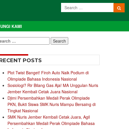
UNGI KAMI
earch
r:
RECENT POSTS
Plot Twist Banget! Firoh Auto Naik Podium di
Olimpiade Bahasa Indonesia Nasional
Sosiologi? Rir Bilang Gas Aja! MA Unggulan Nuris
Jember Kembali Cetak Juara Nasional
Djimi Persembahkan Medali Perak Olimpiade
PKN, Bukti Siswa SMK Nuris Mampu Bersaing di
Tingkat Nasional
SMK Nuris Jember Kembali Cetak Juara, Agil
Persembahkan Medali Perak Olimpiade Bahasa