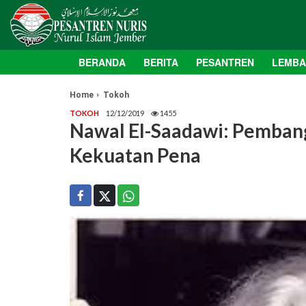
BERANDA
BERITA
PESANTREN
LEMB
Home
Tokoh
TOKOH
12/12/2019
1455
Nawal El-Saadawi: Pemban
Kekuatan Pena