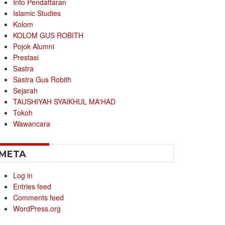
Info Pendaftaran
Islamic Studies
Kolom
KOLOM GUS ROBITH
Pojok Alumni
Prestasi
Sastra
Sastra Gus Robith
Sejarah
TAUSHIYAH SYAIKHUL MA'HAD
Tokoh
Wawancara
META
Log in
Entries feed
Comments feed
WordPress.org