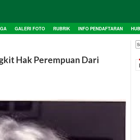
AGA
GALERI FOTO
RUBRIK
INFO PENDAFTARAN
HUB
S
fo
gkit Hak Perempuan Dari