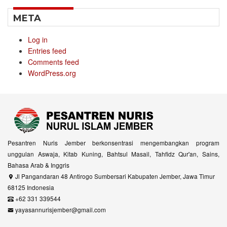
META
Log in
Entries feed
Comments feed
WordPress.org
Pesantren Nuris Jember berkonsentrasi mengembangkan program
unggulan Aswaja, Kitab Kuning, Bahtsul Masail, Tahfidz Qur'an, Sains,
Bahasa Arab & Inggris
Jl Pangandaran 48 Antirogo Sumbersari Kabupaten Jember, Jawa Timur
68125 Indonesia
+62 331 339544
yayasannurisjember@gmail.com