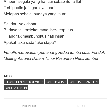
Ampuni segala yang hancur sebab ridha ilahi
Terhipnotis jaringan syaithani
Melepas sehelai budaya yang murni
Sa’idni.. ya Jabbar
Budaya tak melekat rantai besi terputus
Hilang tak membungkus hati insani
Apakah aku sadar aku siapa?
Penulis merupakan pemenang kedua lomba puisi Pondok
Metting Asrama Dalem Timur Pesantren Nuris Jember
TAGS:
,
PESANTREN NURIS JEMBER
SASTRA AHAD
SASTRA PESANTREN
SASTRA SANTRI
PREVIOUS
NEXT