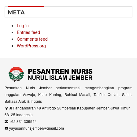
META
Log in
Entries feed
Comments feed
WordPress.org
Pesantren Nuris Jember berkonsentrasi mengembangkan program
unggulan Aswaja, Kitab Kuning, Bahtsul Masail, Tahfidz Qur'an, Sains,
Bahasa Arab & Inggris
Jl Pangandaran 48 Antirogo Sumbersari Kabupaten Jember, Jawa Timur
68125 Indonesia
+62 331 339544
yayasannurisjember@gmail.com