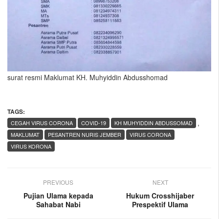
surat resmi Maklumat KH. Muhyiddin Abdusshomad
TAGS:
,
CEGAH VIRUS CORONA
COVID-19
KH MUHYIDDIN ABDUSSOMAD
MAKLUMAT
PESANTREN NURIS JEMBER
VIRUS CORONA
VIRUS KORONA
PREVIOUS
NEXT
Pujian Ulama kepada
Hukum Crosshijaber
Sahabat Nabi
Prespektif Ulama