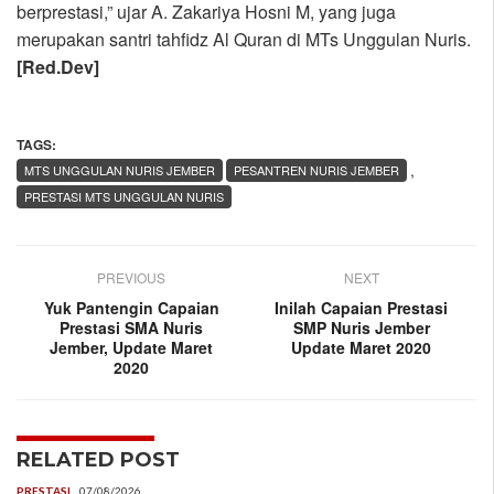
berprestasi,” ujar A. Zakariya Hosni M, yang juga
merupakan santri tahfidz Al Quran di MTs Unggulan Nuris.
[Red.Dev]
TAGS:
,
MTS UNGGULAN NURIS JEMBER
PESANTREN NURIS JEMBER
PRESTASI MTS UNGGULAN NURIS
PREVIOUS
NEXT
Yuk Pantengin Capaian
Inilah Capaian Prestasi
Prestasi SMA Nuris
SMP Nuris Jember
Jember, Update Maret
Update Maret 2020
2020
RELATED POST
PRESTASI
07/08/2026