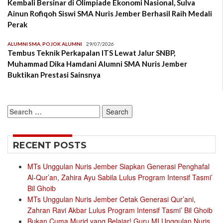
Kembali Bersinar di Olimpiade Ekonomi Nasional, Sulva
Ainun Rofiqoh Siswi SMA Nuris Jember Berhasil Raih Medali
Perak
ALUMNI SMA
,
POJOK ALUMNI
29/07/2026
Tembus Teknik Perkapalan ITS Lewat Jalur SNBP,
Muhammad Dika Hamdani Alumni SMA Nuris Jember
Buktikan Prestasi Sainsnya
Search
for:
RECENT POSTS
MTs Unggulan Nuris Jember Siapkan Generasi Penghafal
Al-Qur’an, Zahira Ayu Sabila Lulus Program Intensif Tasmi’
Bil Ghoib
MTs Unggulan Nuris Jember Cetak Generasi Qur’ani,
Zahran Ravi Akbar Lulus Program Intensif Tasmi’ Bil Ghoib
Bukan Cuma Murid yang Belajar! Guru MI Unggulan Nuris