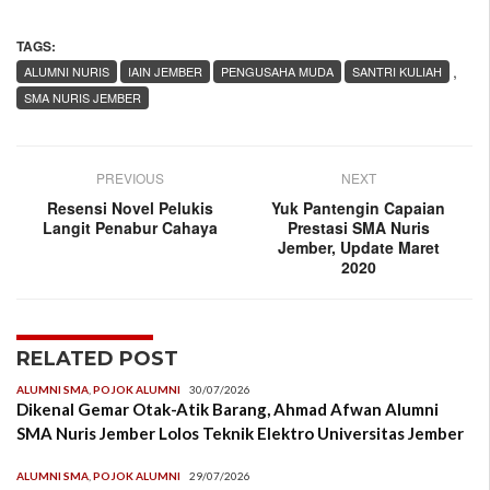
TAGS:
,
ALUMNI NURIS
IAIN JEMBER
PENGUSAHA MUDA
SANTRI KULIAH
SMA NURIS JEMBER
PREVIOUS
NEXT
Resensi Novel Pelukis
Yuk Pantengin Capaian
Langit Penabur Cahaya
Prestasi SMA Nuris
Jember, Update Maret
2020
RELATED POST
ALUMNI SMA
,
POJOK ALUMNI
30/07/2026
Dikenal Gemar Otak-Atik Barang, Ahmad Afwan Alumni
SMA Nuris Jember Lolos Teknik Elektro Universitas Jember
ALUMNI SMA
,
POJOK ALUMNI
29/07/2026