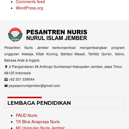
Comments feed
WordPress.org
Pesantren Nuris Jember berkonsentrasi mengembangkan program
unggulan Aswaja, Kitab Kuning, Bahtsul Masail, Tahfidz Qur'an, Sains,
Bahasa Arab & Inggris
Jl Pangandaran 48 Antirogo Sumbersari Kabupaten Jember, Jawa Timur
68125 Indonesia
+62 331 339544
yayasannurisjember@gmail.com
LEMBAGA PENDIDIKAN
PAUD Nuris
TK Bina Anaprasa Nuris
MI Unggulan Nuris Jember