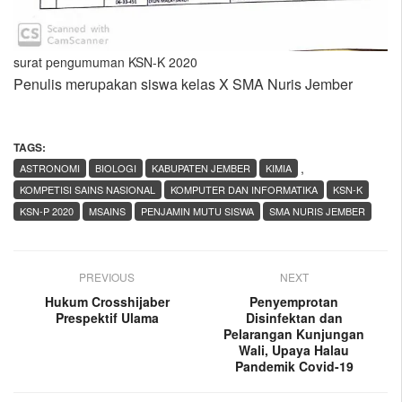
surat pengumuman KSN-K 2020
Penulis merupakan siswa kelas X SMA Nuris Jember
TAGS:
,
ASTRONOMI
BIOLOGI
KABUPATEN JEMBER
KIMIA
KOMPETISI SAINS NASIONAL
KOMPUTER DAN INFORMATIKA
KSN-K
KSN-P 2020
MSAINS
PENJAMIN MUTU SISWA
SMA NURIS JEMBER
PREVIOUS
NEXT
Hukum Crosshijaber
Penyemprotan
Prespektif Ulama
Disinfektan dan
Pelarangan Kunjungan
Wali, Upaya Halau
Pandemik Covid-19