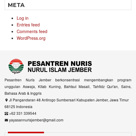
META
Log in
Entries feed
Comments feed
WordPress.org
Pesantren Nuris Jember berkonsentrasi mengembangkan program
unggulan Aswaja, Kitab Kuning, Bahtsul Masail, Tahfidz Qur'an, Sains,
Bahasa Arab & Inggris
Jl Pangandaran 48 Antirogo Sumbersari Kabupaten Jember, Jawa Timur
68125 Indonesia
+62 331 339544
yayasannurisjember@gmail.com