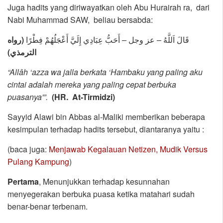
Juga hadits yang diriwayatkan oleh Abu Hurairah ra, dari
Nabi Muhammad SAW, beliau bersabda:
قَالَ اَللَّهُ – عز وجل – أَحَبُّ عِبَادِي إِلَيَّ أَعْجَلُهُمْ فِطْرًا
(رواه
الترمذي)
“Allâh ‘azza wa jalla berkata ‘Hambaku yang paling aku
cintai adalah mereka yang paling cepat berbuka
puasanya'”.
(HR. At-Tirmidzi)
Sayyid Alawi bin Abbas al-Maliki memberikan beberapa
kesimpulan terhadap hadits tersebut, diantaranya yaitu :
(baca juga:
Menjawab Kegalauan Netizen, Mudik Versus
Pulang Kampung
)
Pertama
, Menunjukkan terhadap kesunnahan
menyegerakan berbuka puasa ketika matahari sudah
benar-benar terbenam.