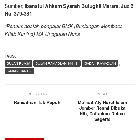
Sumber;
Ibanatul Ahkam Syarah Bulughil Maram, Juz 2
Hal 379-381
*Penulis adalah pengajar BMK (Bimbingan Membaca
Kitab Kuning) MA Unggulan Nuris
TAGS:
,
BULAN PUASA
BULAN RAMADLAN 1441 H
IBADAH RAMADLAN
KAJIAN SANTRI
PREVIOUS
NEXT
Ramadhan Tak Rapuh
Ma’had Aly Nurul Islam
Jember Resmi Dibuka
Nih, Daftarkan Dirimu
Segera!