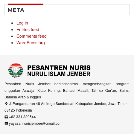
META
Log in
Entries feed
Comments feed
WordPress.org
Pesantren Nuris Jember berkonsentrasi mengembangkan program
unggulan Aswaja, Kitab Kuning, Bahtsul Masail, Tahfidz Qur'an, Sains,
Bahasa Arab & Inggris
Jl Pangandaran 48 Antirogo Sumbersari Kabupaten Jember, Jawa Timur
68125 Indonesia
+62 331 339544
yayasannurisjember@gmail.com