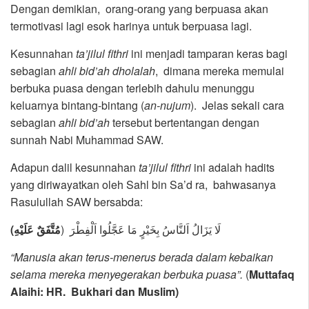
Dengan demikian, orang-orang yang berpuasa akan
termotivasi lagi esok harinya untuk berpuasa lagi.
Kesunnahan
ta’jilul fithri
ini menjadi tamparan keras bagi
sebagian
ahli bid’ah dholalah
, dimana mereka memulai
berbuka puasa dengan terlebih dahulu menunggu
keluarnya bintang-bintang (
an-nujum
). Jelas sekali cara
sebagian
ahli bid’ah
tersebut bertentangan dengan
sunnah Nabi Muhammad SAW.
Adapun dalil kesunnahan
ta’jilul fithri
ini adalah hadits
yang diriwayatkan oleh Sahl bin Sa’d ra, bahwasanya
Rasulullah SAW bersabda:
لَا يَزَالُ اَلنَّاسُ بِخَيْرٍ مَا عَجَّلُوا اَلْفِطْرَ (
مُتَّفَقٌ عَلَيْهِ)
“Manusia akan terus-menerus berada dalam kebaikan
selama mereka menyegerakan berbuka puasa”.
(
Muttafaq
Alaihi:
HR. Bukhari dan Muslim)