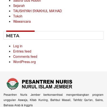
Sastra Gus Robith
Sejarah
TAUSHIYAH SYAIKHUL MA'HAD
Tokoh
Wawancara
META
Log in
Entries feed
Comments feed
WordPress.org
Pesantren Nuris Jember berkonsentrasi mengembangkan program
unggulan Aswaja, Kitab Kuning, Bahtsul Masail, Tahfidz Qur'an, Sains,
Bahasa Arab & Inggris