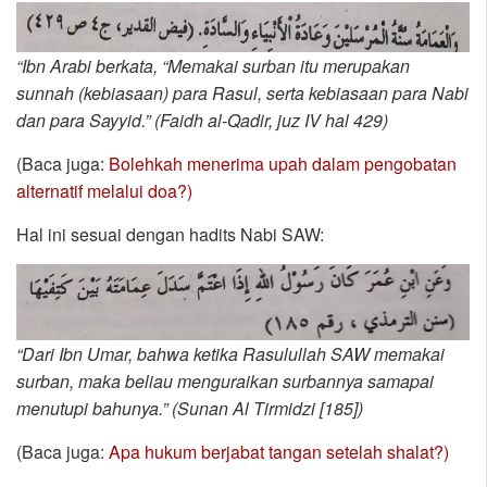
“Ibn Arabi berkata, “Memakai surban itu merupakan
sunnah (kebiasaan) para Rasul, serta kebiasaan para Nabi
dan para Sayyid.” (Faidh al-Qadir, juz IV hal 429)
(Baca juga:
Bolehkah menerima upah dalam pengobatan
alternatif melalui doa?)
Hal ini sesuai dengan hadits Nabi SAW:
“Dari Ibn Umar, bahwa ketika Rasulullah SAW memakai
surban, maka beliau menguraikan surbannya samapai
menutupi bahunya.” (Sunan Al Tirmidzi [185])
(Baca juga:
Apa hukum berjabat tangan setelah shalat?)