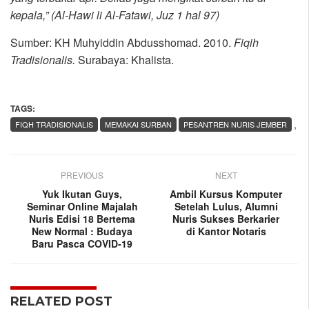
kepala,” (Al-Hawi li Al-Fatawi, Juz 1 hal 97)
Sumber: KH Muhyiddin Abdusshomad. 2010.
Fiqih
Tradisionalis.
Surabaya: Khalista.
TAGS:
,
FIQH TRADISIONALIS
MEMAKAI SURBAN
PESANTREN NURIS JEMBER
PREVIOUS
NEXT
Yuk Ikutan Guys,
Ambil Kursus Komputer
Seminar Online Majalah
Setelah Lulus, Alumni
Nuris Edisi 18 Bertema
Nuris Sukses Berkarier
New Normal : Budaya
di Kantor Notaris
Baru Pasca COVID-19
RELATED POST