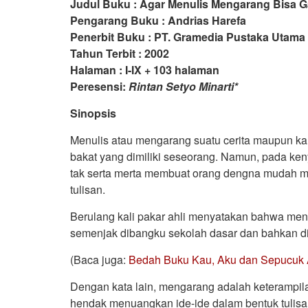
Judul Buku : Agar Menulis Mengarang Bisa
Pengarang Buku : Andrias Harefa
Penerbit Buku : PT. Gramedia Pustaka Utama
Tahun Terbit : 2002
Halaman : I-IX + 103 halaman
Peresensi:
Rintan Setyo Minarti*
Sinopsis
Menulis atau mengarang suatu cerita maupun kar
bakat yang dimiliki seseorang. Namun, pada ken
tak serta merta membuat orang dengna mudah m
tulisan.
Berulang kali pakar ahli menyatakan bahwa menu
semenjak dibangku sekolah dasar dan bahkan d
(Baca juga:
Bedah Buku Kau, Aku dan Sepucuk
Dengan kata lain, mengarang adalah keterampilan
hendak menuangkan ide-ide dalam bentuk tulisan