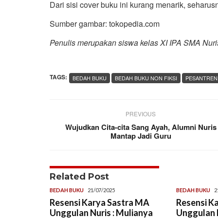
Dari sisi cover buku ini kurang menarik, seharus
Sumber gambar: tokopedia.com
Penulis merupakan siswa kelas XI IPA SMA Nuris J
TAGS:
BEDAH BUKU
BEDAH BUKU NON FIKSI
PESANTREN
PREVIOUS
Wujudkan Cita-cita Sang Ayah, Alumni Nuris
Mantap Jadi Guru
Related Post
BEDAH BUKU
21/07/2025
BEDAH BUKU
2
Resensi Karya Sastra MA
Resensi K
Unggulan Nuris : Mulianya
Unggulan N