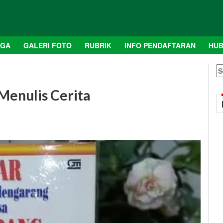
AGA
GALERI FOTO
RUBRIK
INFO PENDAFTARAN
HUB
S
fo
Menulis Cerita