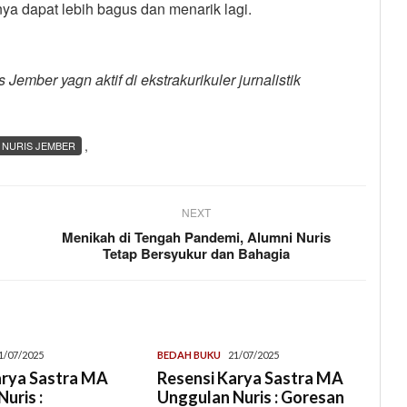
nya dapat lebih bagus dan menarik lagi.
ember yagn aktif di ekstrakurikuler jurnalistik
,
 NURIS JEMBER
NEXT
Menikah di Tengah Pandemi, Alumni Nuris
Tetap Bersyukur dan Bahagia
1/07/2025
BEDAH BUKU
21/07/2025
arya Sastra MA
Resensi Karya Sastra MA
uris :
Unggulan Nuris : Goresan