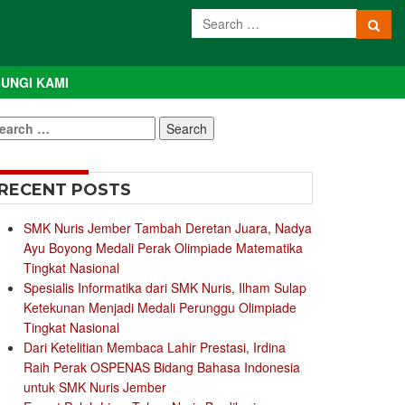
UNGI KAMI
earch
r:
RECENT POSTS
SMK Nuris Jember Tambah Deretan Juara, Nadya
Ayu Boyong Medali Perak Olimpiade Matematika
Tingkat Nasional
Spesialis Informatika dari SMK Nuris, Ilham Sulap
Ketekunan Menjadi Medali Perunggu Olimpiade
Tingkat Nasional
Dari Ketelitian Membaca Lahir Prestasi, Irdina
Raih Perak OSPENAS Bidang Bahasa Indonesia
untuk SMK Nuris Jember