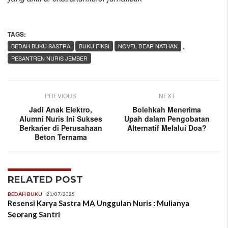
TAGS:
,
BEDAH BUKU SASTRA
BUKU FIKSI
NOVEL DEAR NATHAN
PESANTREN NURIS JEMBER
PREVIOUS
NEXT
Jadi Anak Elektro,
Bolehkah Menerima
Alumni Nuris Ini Sukses
Upah dalam Pengobatan
Berkarier di Perusahaan
Alternatif Melalui Doa?
Beton Ternama
RELATED POST
BEDAH BUKU
21/07/2025
Resensi Karya Sastra MA Unggulan Nuris : Mulianya
Seorang Santri