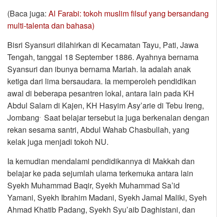
(Baca juga:
Al Farabi: tokoh muslim filsuf yang bersandang
multi-talenta dan bahasa)
Bisri Syansuri dilahirkan di Kecamatan Tayu, Pati, Jawa
Tengah, tanggal 18 September 1886. Ayahnya bernama
Syansuri dan ibunya bernama Mariah. Ia adalah anak
ketiga dari lima bersaudara. Ia memperoleh pendidikan
awal di beberapa pesantren lokal, antara lain pada KH
Abdul Salam di Kajen, KH Hasyim Asy’arie di Tebu Ireng,
.
Jombang
Saat belajar tersebut ia juga berkenalan dengan
rekan sesama santri, Abdul Wahab Chasbullah, yang
kelak juga menjadi tokoh NU.
Ia kemudian mendalami pendidikannya di Makkah dan
belajar ke pada sejumlah ulama terkemuka antara lain
Syekh Muhammad Baqir, Syekh Muhammad Sa’id
Yamani, Syekh Ibrahim Madani, Syekh Jamal Maliki, Syeh
Ahmad Khatib Padang, Syekh Syu’aib Daghistani, dan