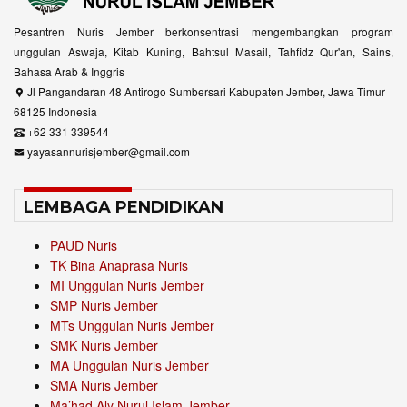
Pesantren Nuris Jember berkonsentrasi mengembangkan program
unggulan Aswaja, Kitab Kuning, Bahtsul Masail, Tahfidz Qur'an, Sains,
Bahasa Arab & Inggris
Jl Pangandaran 48 Antirogo Sumbersari Kabupaten Jember, Jawa Timur
68125 Indonesia
+62 331 339544
yayasannurisjember@gmail.com
LEMBAGA PENDIDIKAN
PAUD Nuris
TK Bina Anaprasa Nuris
MI Unggulan Nuris Jember
SMP Nuris Jember
MTs Unggulan Nuris Jember
SMK Nuris Jember
MA Unggulan Nuris Jember
SMA Nuris Jember
Ma’had Aly Nurul Islam Jember