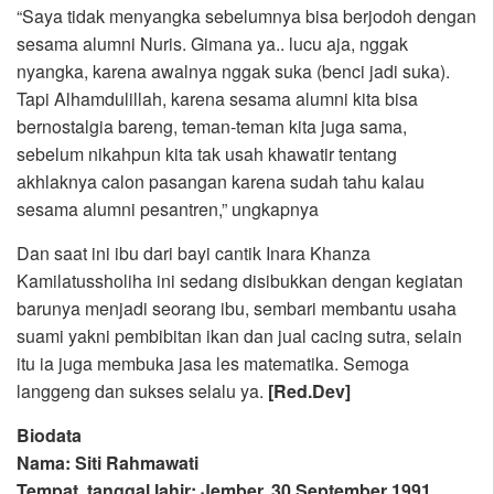
“Saya tidak menyangka sebelumnya bisa berjodoh dengan
sesama alumni Nuris. Gimana ya.. lucu aja, nggak
nyangka, karena awalnya nggak suka (benci jadi suka).
Tapi Alhamdulillah, karena sesama alumni kita bisa
bernostalgia bareng, teman-teman kita juga sama,
sebelum nikahpun kita tak usah khawatir tentang
akhlaknya calon pasangan karena sudah tahu kalau
sesama alumni pesantren,” ungkapnya
Dan saat ini ibu dari bayi cantik Inara Khanza
Kamilatussholiha ini sedang disibukkan dengan kegiatan
barunya menjadi seorang ibu, sembari membantu usaha
suami yakni pembibitan ikan dan jual cacing sutra, selain
itu ia juga membuka jasa les matematika. Semoga
langgeng dan sukses selalu ya.
[Red.Dev]
Biodata
Nama: Siti Rahmawati
Tempat, tanggal lahir: Jember, 30 September 1991