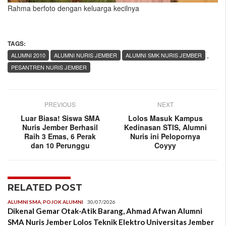
Rahma berfoto dengan keluarga kecilnya
TAGS:
,
ALUMNI 2010
ALUMNI NURIS JEMBER
ALUMNI SMK NURIS JEMBER
PESANTREN NURIS JEMBER
PREVIOUS
NEXT
Luar Biasa! Siswa SMA
Lolos Masuk Kampus
Nuris Jember Berhasil
Kedinasan STIS, Alumni
Raih 3 Emas, 6 Perak
Nuris ini Pelopornya
dan 10 Perunggu
Coyyy
RELATED POST
ALUMNI SMA
,
POJOK ALUMNI
30/07/2026
Dikenal Gemar Otak-Atik Barang, Ahmad Afwan Alumni
SMA Nuris Jember Lolos Teknik Elektro Universitas Jember