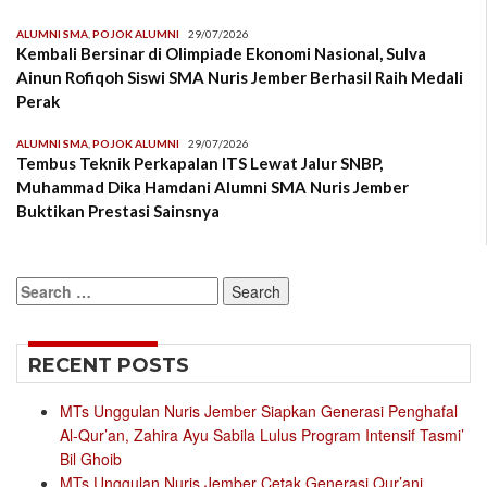
ALUMNI SMA
,
POJOK ALUMNI
29/07/2026
Kembali Bersinar di Olimpiade Ekonomi Nasional, Sulva
Ainun Rofiqoh Siswi SMA Nuris Jember Berhasil Raih Medali
Perak
ALUMNI SMA
,
POJOK ALUMNI
29/07/2026
Tembus Teknik Perkapalan ITS Lewat Jalur SNBP,
Muhammad Dika Hamdani Alumni SMA Nuris Jember
Buktikan Prestasi Sainsnya
Search
for:
RECENT POSTS
MTs Unggulan Nuris Jember Siapkan Generasi Penghafal
Al-Qur’an, Zahira Ayu Sabila Lulus Program Intensif Tasmi’
Bil Ghoib
MTs Unggulan Nuris Jember Cetak Generasi Qur’ani,