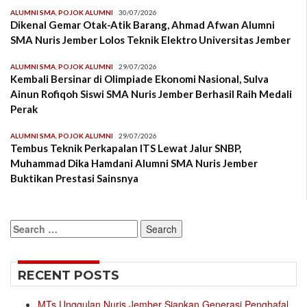
ALUMNI SMA
,
POJOK ALUMNI
30/07/2026
Dikenal Gemar Otak-Atik Barang, Ahmad Afwan Alumni
SMA Nuris Jember Lolos Teknik Elektro Universitas Jember
ALUMNI SMA
,
POJOK ALUMNI
29/07/2026
Kembali Bersinar di Olimpiade Ekonomi Nasional, Sulva
Ainun Rofiqoh Siswi SMA Nuris Jember Berhasil Raih Medali
Perak
ALUMNI SMA
,
POJOK ALUMNI
29/07/2026
Tembus Teknik Perkapalan ITS Lewat Jalur SNBP,
Muhammad Dika Hamdani Alumni SMA Nuris Jember
Buktikan Prestasi Sainsnya
Search
for:
RECENT POSTS
MTs Unggulan Nuris Jember Siapkan Generasi Penghafal