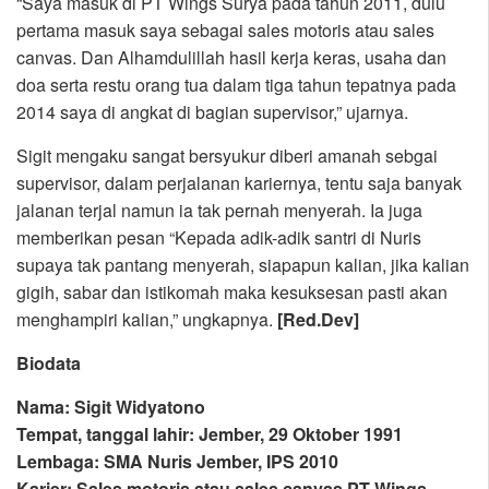
“Saya masuk di PT Wings Surya pada tahun 2011, dulu
pertama masuk saya sebagai sales motoris atau sales
canvas. Dan Alhamdulillah hasil kerja keras, usaha dan
doa serta restu orang tua dalam tiga tahun tepatnya pada
2014 saya di angkat di bagian supervisor,” ujarnya.
Sigit mengaku sangat bersyukur diberi amanah sebgai
supervisor, dalam perjalanan kariernya, tentu saja banyak
jalanan terjal namun ia tak pernah menyerah. Ia juga
memberikan pesan “Kepada adik-adik santri di Nuris
supaya tak pantang menyerah, siapapun kalian, jika kalian
gigih, sabar dan istikomah maka kesuksesan pasti akan
menghampiri kalian,” ungkapnya.
[Red.Dev]
Biodata
Nama: Sigit Widyatono
Tempat, tanggal lahir: Jember, 29 Oktober 1991
Lembaga: SMA Nuris Jember, IPS 2010
Karier: Sales motoris atau sales canvas PT Wings