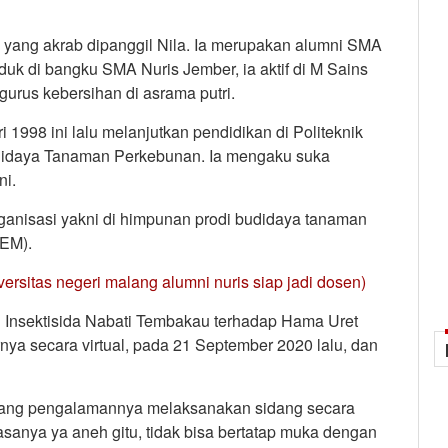
 yang akrab dipanggil Nila. Ia merupakan alumni SMA
duk di bangku SMA Nuris Jember, ia aktif di M Sains
gurus kebersihan di asrama putri.
i 1998 ini lalu melanjutkan pendidikan di Politeknik
didaya Tanaman Perkebunan. Ia mengaku suka
ni.
rganisasi yakni di himpunan prodi budidaya tanaman
BEM).
ersitas negeri malang alumni nuris siap jadi dosen)
asi Insektisida Nabati Tembakau terhadap Hama Uret
nya secara virtual, pada 21 September 2020 lalu, dan
entang pengalamannya melaksanakan sidang secara
 rasanya ya aneh gitu, tidak bisa bertatap muka dengan