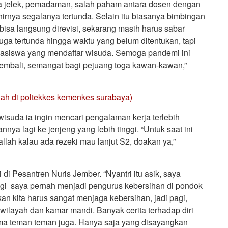
a jelek, pemadaman, salah paham antara dosen dengan
rnya segalanya tertunda. Selain itu biasanya bimbingan
isa langsung direvisi, sekarang masih harus sabar
uga tertunda hingga waktu yang belum ditentukan, tapi
ahasiswa yang mendaftar wisuda. Semoga pandemi ini
embali, semangat bagi pejuang toga kawan-kawan,”
liah di poltekkes kemenkes surabaya)
isuda ia ingin mencari pengalaman kerja terlebih
nya lagi ke jenjeng yang lebih tinggi. “Untuk saat ini
lah kalau ada rezeki mau lanjut S2, doakan ya,”
di Pesantren Nuris Jember. “Nyantri itu asik, saya
agi saya pernah menjadi pengurus kebersihan di pondok
n kita harus sangat menjaga kebersihan, jadi pagi,
wilayah dan kamar mandi. Banyak cerita terhadap diri
ma teman teman juga. Hanya saja yang disayangkan