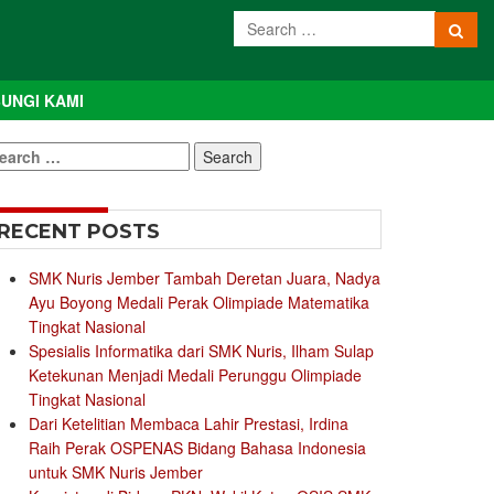
UNGI KAMI
earch
r:
RECENT POSTS
SMK Nuris Jember Tambah Deretan Juara, Nadya
Ayu Boyong Medali Perak Olimpiade Matematika
Tingkat Nasional
Spesialis Informatika dari SMK Nuris, Ilham Sulap
Ketekunan Menjadi Medali Perunggu Olimpiade
Tingkat Nasional
Dari Ketelitian Membaca Lahir Prestasi, Irdina
Raih Perak OSPENAS Bidang Bahasa Indonesia
untuk SMK Nuris Jember