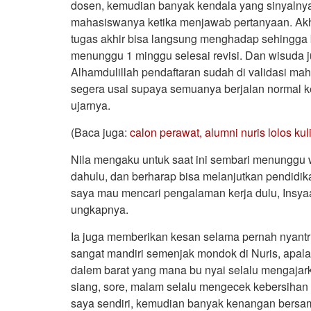
dosen, kemudian banyak kendala yang sinyalny
mahasiswanya ketika menjawab pertanyaan. Akhi
tugas akhir bisa langsung menghadap sehingga b
menunggu 1 minggu selesai revisi. Dan wisuda j
Alhamdulillah pendaftaran sudah di validasi m
segera usai supaya semuanya berjalan normal k
ujarnya.
(Baca juga:
calon perawat, alumni nuris lolos ku
Nila mengaku untuk saat ini sembari menunggu w
dahulu, dan berharap bisa melanjutkan pendidikan
saya mau mencari pengalaman kerja dulu, Insyaal
ungkapnya.
Ia juga memberikan kesan selama pernah nyantri 
sangat mandiri semenjak mondok di Nuris, apal
dalem barat yang mana bu nyai selalu mengajarka
siang, sore, malam selalu mengecek kebersihan 
saya sendiri, kemudian banyak kenangan bersa