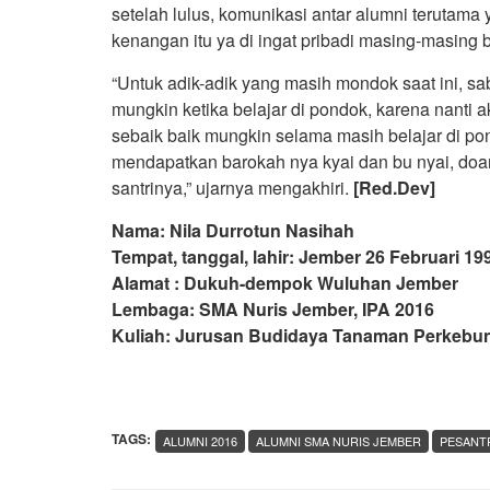
setelah lulus, komunikasi antar alumni terutam
kenangan itu ya di ingat pribadi masing-masing b
“Untuk adik-adik yang masih mondok saat ini, s
mungkin ketika belajar di pondok, karena nant
sebaik baik mungkin selama masih belajar di pon
mendapatkan barokah nya kyai dan bu nyai, doa
santrinya,” ujarnya mengakhiri.
[Red.Dev]
Nama: Nila Durrotun Nasihah
Tempat, tanggal, lahir: Jember 26 Februari 19
Alamat : Dukuh-dempok Wuluhan Jember
Lembaga: SMA Nuris Jember, IPA 2016
Kuliah: Jurusan Budidaya Tanaman Perkebuna
TAGS:
ALUMNI 2016
ALUMNI SMA NURIS JEMBER
PESANT