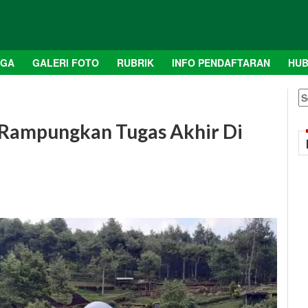
AGA
GALERI FOTO
RUBRIK
INFO PENDAFTARAN
HUB
S
fo
 Rampungkan Tugas Akhir Di