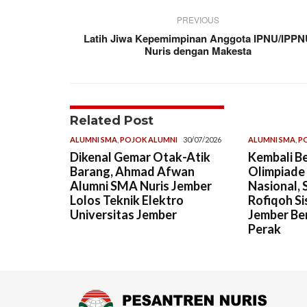
PREVIOUS
Latih Jiwa Kepemimpinan Anggota IPNU/IPP
Nuris dengan Makesta
Related Post
ALUMNI SMA
,
POJOK ALUMNI
30/07/2026
ALUMNI SMA
,
P
Dikenal Gemar Otak-Atik
Kembali Be
Barang, Ahmad Afwan
Olimpiade
Alumni SMA Nuris Jember
Nasional, 
Lolos Teknik Elektro
Rofiqoh Si
Universitas Jember
Jember Ber
Perak