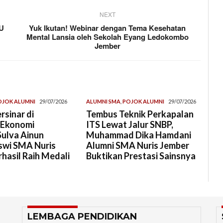
NEXT
NU
Yuk Ikutan! Webinar dengan Tema Kesehatan
Mental Lansia oleh Sekolah Eyang Ledokombo
Jember
OJOK ALUMNI
29/07/2026
ALUMNI SMA
,
POJOK ALUMNI
29/07/2026
rsinar di
Tembus Teknik Perkapalan
 Ekonomi
ITS Lewat Jalur SNBP,
Sulva Ainun
Muhammad Dika Hamdani
swi SMA Nuris
Alumni SMA Nuris Jember
hasil Raih Medali
Buktikan Prestasi Sainsnya
LEMBAGA PENDIDIKAN