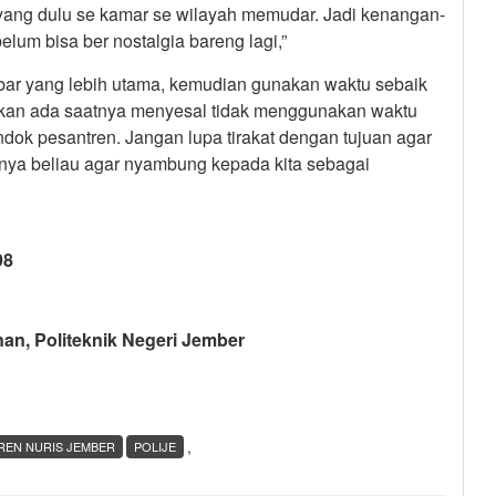
a yang dulu se kamar se wilayah memudar. Jadi kenangan-
elum bisa ber nostalgia bareng lagi,”
abar yang lebih utama, kemudian gunakan waktu sebaik
i akan ada saatnya menyesal tidak menggunakan waktu
dok pesantren. Jangan lupa tirakat dengan tujuan agar
nya beliau agar nyambung kepada kita sebagai
98
n, Politeknik Negeri Jember
,
REN NURIS JEMBER
POLIJE