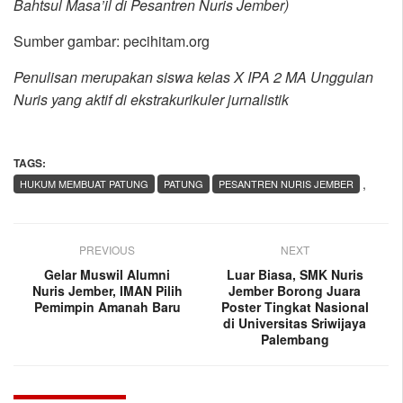
Bahtsul Masa’il di Pesantren Nuris Jember)
Sumber gambar: pecihitam.org
Penulisan merupakan siswa kelas X IPA 2 MA Unggulan
Nuris yang aktif di ekstrakurikuler jurnalistik
TAGS:
,
HUKUM MEMBUAT PATUNG
PATUNG
PESANTREN NURIS JEMBER
PREVIOUS
NEXT
Gelar Muswil Alumni
Luar Biasa, SMK Nuris
Nuris Jember, IMAN Pilih
Jember Borong Juara
Pemimpin Amanah Baru
Poster Tingkat Nasional
di Universitas Sriwijaya
Palembang