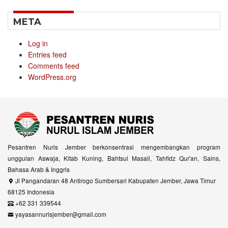
META
Log in
Entries feed
Comments feed
WordPress.org
Pesantren Nuris Jember berkonsentrasi mengembangkan program
unggulan Aswaja, Kitab Kuning, Bahtsul Masail, Tahfidz Qur'an, Sains,
Bahasa Arab & Inggris
Jl Pangandaran 48 Antirogo Sumbersari Kabupaten Jember, Jawa Timur
68125 Indonesia
+62 331 339544
yayasannurisjember@gmail.com