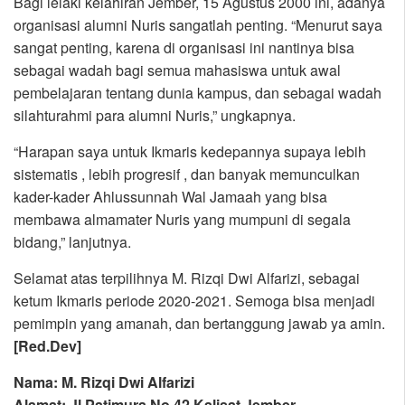
Bagi lelaki kelahiran Jember, 15 Agustus 2000 ini, adanya
organisasi alumni Nuris sangatlah penting. “Menurut saya
sangat penting, karena di organisasi ini nantinya bisa
sebagai wadah bagi semua mahasiswa untuk awal
pembelajaran tentang dunia kampus, dan sebagai wadah
silahturahmi para alumni Nuris,” ungkapnya.
“Harapan saya untuk Ikmaris kedepannya supaya lebih
sistematis , lebih progresif , dan banyak memunculkan
kader-kader Ahlussunnah Wal Jamaah yang bisa
membawa almamater Nuris yang mumpuni di segala
bidang,” lanjutnya.
Selamat atas terpilihnya M. Rizqi Dwi Alfarizi, sebagai
ketum Ikmaris periode 2020-2021. Semoga bisa menjadi
pemimpin yang amanah, dan bertanggung jawab ya amin.
[Red.Dev]
Nama: M. Rizqi Dwi Alfarizi
Alamat: Jl Patimura No 42 Kalisat Jember