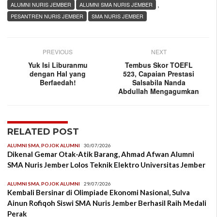
,
ALUMNI NURIS JEMBER
ALUMNI SMA NURIS JEMBER
PESANTREN NURIS JEMBER
SMA NURIS JEMBER
PREVIOUS
NEXT
Yuk Isi Liburanmu
Tembus Skor TOEFL
dengan Hal yang
523, Capaian Prestasi
Berfaedah!
Salsabila Nanda
Abdullah Mengagumkan
RELATED POST
ALUMNI SMA
,
POJOK ALUMNI
30/07/2026
Dikenal Gemar Otak-Atik Barang, Ahmad Afwan Alumni
SMA Nuris Jember Lolos Teknik Elektro Universitas Jember
ALUMNI SMA
,
POJOK ALUMNI
29/07/2026
Kembali Bersinar di Olimpiade Ekonomi Nasional, Sulva
Ainun Rofiqoh Siswi SMA Nuris Jember Berhasil Raih Medali
Perak