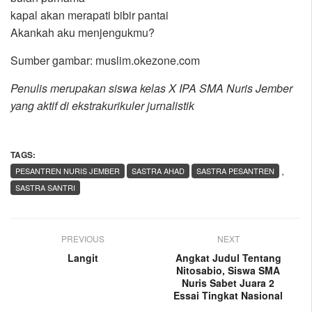
kapal akan merapati bibir pantai
Akankah aku menjengukmu?
Sumber gambar: muslim.okezone.com
Penulis merupakan siswa kelas X IPA SMA Nuris Jember
yang aktif di ekstrakurikuler jurnalistik
TAGS:
,
PESANTREN NURIS JEMBER
SASTRA AHAD
SASTRA PESANTREN
SASTRA SANTRI
PREVIOUS
NEXT
Langit
Angkat Judul Tentang
Nitosabio, Siswa SMA
Nuris Sabet Juara 2
Essai Tingkat Nasional