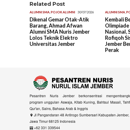
Related Post
ALUMNI SMA
,
POJOK ALUMNI
30/07/2026
ALUMNI SMA
,
P
Dikenal Gemar Otak-Atik
Kembali Be
Barang, Ahmad Afwan
Olimpiade
Alumni SMA Nuris Jember
Nasional, 
Lolos Teknik Elektro
Rofiqoh Si
Universitas Jember
Jember Ber
Perak
Pesantren Nuris Jember berkonsentrasi mengembangk
program unggulan Aswaja, Kitab Kuning, Bahtsul Masail, Tahf
Qur'an, Sains, Bahasa Arab & Inggris
Jl Pangandaran 48 Antirogo Sumbersari Kabupaten Jember,
Jawa Timur 68125 Indonesia
+62 331 339544