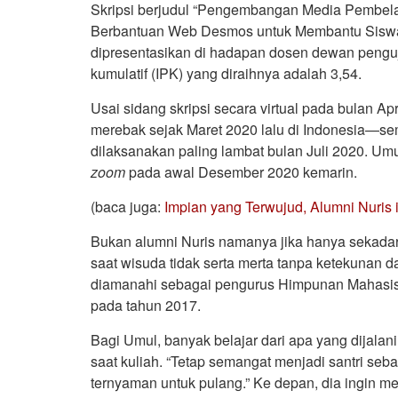
Skripsi berjudul “Pengembangan Media Pembelaj
Berbantuan Web Desmos untuk Membantu Siswa
dipresentasikan di hadapan dosen dewan penguji
kumulatif (IPK) yang diraihnya adalah 3,54.
Usai sidang skripsi secara virtual pada bulan A
merebak sejak Maret 2020 lalu di Indonesia—s
dilaksanakan paling lambat bulan Juli 2020. Umul
zoom
pada awal Desember 2020 kemarin.
(baca juga:
Impian yang Terwujud, Alumni Nuri
Bukan alumni Nuris namanya jika hanya sekadar ku
saat wisuda tidak serta merta tanpa ketekunan da
diamanahi sebagai pengurus Himpunan Mahasis
pada tahun 2017.
Bagi Umul, banyak belajar dari apa yang dijala
saat kuliah. “Tetap semangat menjadi santri seba
ternyaman untuk pulang.” Ke depan, dia ingin men