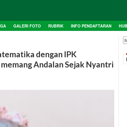
AGA
GALERI FOTO
RUBRIK
INFO PENDAFTARAN
HUB
S
fo
atematika dengan IPK
i memang Andalan Sejak Nyantri