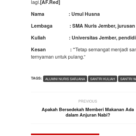
lagi.
[AF.Red]
Nama : Umul Husna
Lembaga : SMA Nuris Jember, jurusan I
Kuliah : Universitas Jember, pendidik
Kesan : “
Tetap semangat menjadi sant
ternyaman untuk pulang.”
TAGS:
ALUMNI NURIS SARJANA
SANTRI KULIAH
SANTRI 
PREVIOUS
Apakah Bersedekah Memberi Makanan Ada
dalam Anjuran Nabi?