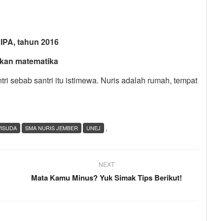
PA, tahun 2016
an matematika
ri sebab santri itu istimewa. Nuris adalah rumah, tempat
,
WISUDA
SMA NURIS JEMBER
UNEJ
NEXT
Mata Kamu Minus? Yuk Simak Tips Berikut!