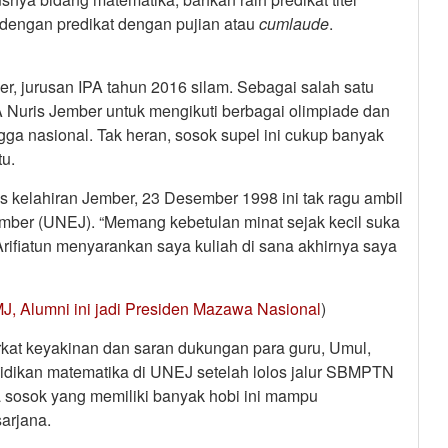
engan predikat dengan pujian atau
cumlaude
.
 jurusan IPA tahun 2016 silam. Sebagai salah satu
A Nuris Jember untuk mengikuti berbagai olimpiade dan
ngga nasional. Tak heran, sosok supel ini cukup banyak
u.
s kelahiran Jember, 23 Desember 1998 ini tak ragu ambil
ember (UNEJ). “Memang kebetulan minat sejak kecil suka
Arifiatun menyarankan saya kuliah di sana akhirnya saya
MJ, Alumni ini jadi Presiden Mazawa Nasional
)
berkat keyakinan dan saran dukungan para guru, Umul,
idikan matematika di UNEJ setelah lolos jalur SBMPTN
ga sosok yang memiliki banyak hobi ini mampu
sarjana.