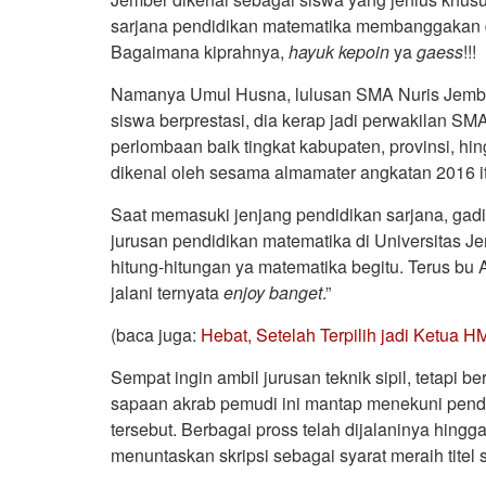
sarjana pendidikan matematika membanggakan d
Bagaimana kiprahnya,
hayuk
kepoin
ya
gaess
!!!
Namanya Umul Husna, lulusan SMA Nuris Jember,
siswa berprestasi, dia kerap jadi perwakilan SM
perlombaan baik tingkat kabupaten, provinsi, hi
dikenal oleh sesama almamater angkatan 2016 it
Saat memasuki jenjang pendidikan sarjana, gadi
jurusan pendidikan matematika di Universitas J
hitung-hitungan ya matematika begitu. Terus bu 
jalani ternyata
enjoy
banget
.”
(baca juga:
Hebat, Setelah Terpilih jadi Ketua H
Sempat ingin ambil jurusan teknik sipil, tetapi 
sapaan akrab pemudi ini mantap menekuni pend
tersebut. Berbagai pross telah dijalaninya hing
menuntaskan skripsi sebagai syarat meraih titel 