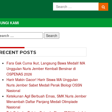
UNGI KAMI
earch
r:
RECENT POSTS
Fara Gak Cuma Ikut, Langsung Bawa Medali! MA
Unggulan Nuris Jember Kembali Bersinar di
OSPENAS 2026
Harir Makin Gacor! Harir Siswa MA Unggulan
Nuris Jember Sabet Medali Perak Biologi OSSN
Nasional
Ketekunan Agil Berbuah Emas, SMK Nuris Jember
Menambah Daftar Panjang Medali Olimpiade
Nasional