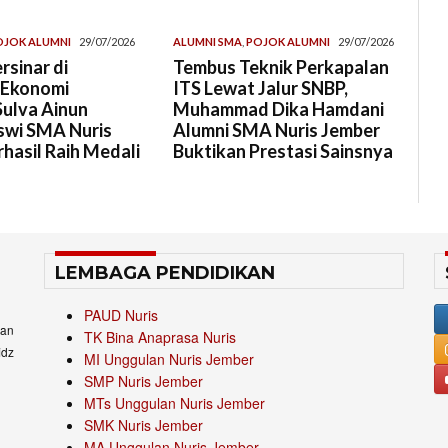
OJOK ALUMNI
29/07/2026
ALUMNI SMA
,
POJOK ALUMNI
29/07/2026
rsinar di
Tembus Teknik Perkapalan
 Ekonomi
ITS Lewat Jalur SNBP,
Sulva Ainun
Muhammad Dika Hamdani
swi SMA Nuris
Alumni SMA Nuris Jember
hasil Raih Medali
Buktikan Prestasi Sainsnya
LEMBAGA PENDIDIKAN
PAUD Nuris
an
TK Bina Anaprasa Nuris
idz
MI Unggulan Nuris Jember
SMP Nuris Jember
MTs Unggulan Nuris Jember
SMK Nuris Jember
MA Unggulan Nuris Jember