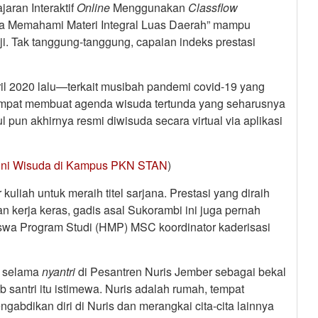
aran Interaktif
Online
Menggunakan
Classflow
 Memahami Materi Integral Luas Daerah” mampu
. Tak tanggung-tanggung, capaian indeks prestasi
pril 2020 lalu—terkait musibah pandemi covid-19 yang
empat membuat agenda wisuda tertunda yang seharusnya
 pun akhirnya resmi diwisuda secara virtual via aplikasi
s ini Wisuda di Kampus PKN STAN
)
liah untuk meraih titel sarjana. Prestasi yang diraih
n kerja keras, gadis asal Sukorambi ini juga pernah
wa Program Studi (HMP) MSC koordinator kaderisasi
ni selama
nyantri
di Pesantren Nuris Jember sebagai bekal
b santri itu istimewa. Nuris adalah rumah, tempat
gabdikan diri di Nuris dan merangkai cita-cita lainnya