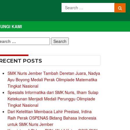
UNGI KAMI
earch
r:
RECENT POSTS
SMK Nuris Jember Tambah Deretan Juara, Nadya
Ayu Boyong Medali Perak Olimpiade Matematika
Tingkat Nasional
Spesialis Informatika dari SMK Nuris, Ilham Sulap
Ketekunan Menjadi Medali Perunggu Olimpiade
Tingkat Nasional
Dari Ketelitian Membaca Lahir Prestasi, Irdina
Raih Perak OSPENAS Bidang Bahasa Indonesia
untuk SMK Nuris Jember