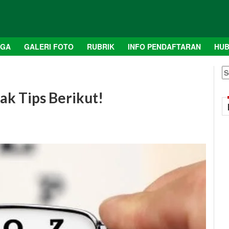
AGA
GALERI FOTO
RUBRIK
INFO PENDAFTARAN
HUB
S
fo
k Tips Berikut!