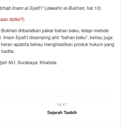
zhab Imam al-Syafi’i” (Jawahir al-Bukhari, hal 10).
an dzikir?)
Bukhari diibaratkan pakar bahan baku, tetapi metode
. Imam Syafi’I disamping ahli “bahan baku”, beliau juga
k heran apabila beliau menghasilkan produk hukum yang
 hadits.
jjah NU.
Surabaya: Khalista.
,
NEXT
Sejarah Tasbih