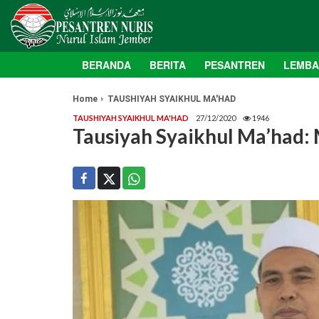
BERANDA
BERITA
PESANTREN
LEMB
Home
TAUSHIYAH SYAIKHUL MA'HAD
TAUSHIYAH SYAIKHUL MA'HAD
27/12/2020
1946
Tausiyah Syaikhul Ma’had: 