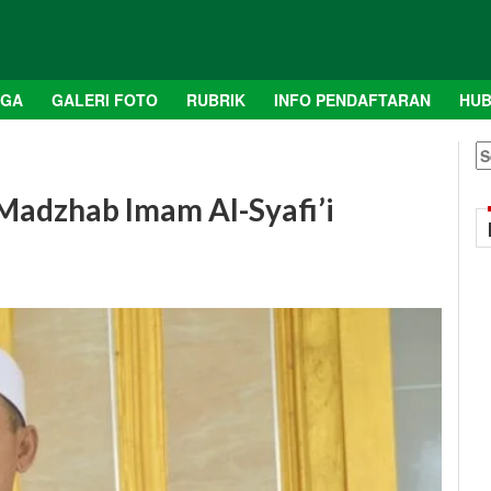
AGA
GALERI FOTO
RUBRIK
INFO PENDAFTARAN
HUB
S
fo
Madzhab Imam Al-Syafi’i