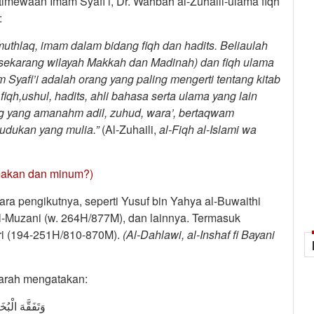
imewaan Imam Syafi’i, Dr. Wahbah al-Zuhaili-ulama fiqh
:
muthlaq, imam dalam bidang fiqh dan hadits. Beliaulah
ekarang wilayah Makkah dan Madinah) dan fiqh ulama
Syafi’i adalah orang yang paling mengerti tentang kitab
qh,ushul, hadits, ahli bahasa serta ulama yang lain
ng yang amanahm adil, zuhud, wara’, bertaqwam
udukan yang mulia.”
(Al-Zuhaili,
al-Fiqh al-Islami wa
makan dan minum?)
ara pengikutnya, seperti Yusuf bin Yahya al-Buwaithi
al-Muzani (w. 264H/877M), dan lainnya. Termasuk
ri (194-251H/810-870M).
(Al-Dahlawi, al-Inshaf fi Bayani
marah mengatakan:
وَتَفَقَّهَ ال)