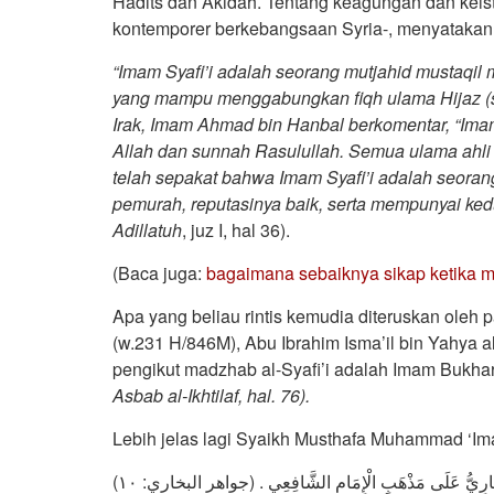
Hadits dan Akidah. Tentang keagungan dan keist
kontemporer berkebangsaan Syria-, menyatakan
“Imam Syafi’i adalah seorang mutjahid mustaqil 
yang mampu menggabungkan fiqh ulama Hijaz (s
Irak, Imam Ahmad bin Hanbal berkomentar, “Imam 
Allah dan sunnah Rasulullah. Semua ulama ahli fi
telah sepakat bahwa Imam Syafi’i adalah seora
pemurah, reputasinya baik, serta mempunyai ked
Adillatuh
, juz I, hal 36).
(Baca juga:
bagaimana sebaiknya sikap ketika 
Apa yang beliau rintis kemudia diteruskan oleh p
(w.231 H/846M), Abu Ibrahim Isma’il bin Yahya 
pengikut madzhab al-Syafi’i adalah Imam Bukha
Asbab al-Ikhtilaf, hal. 76).
Lebih jelas lagi Syaikh Musthafa Muhammad ‘I
ْبُخَارِيُّ عَلَى مَذْهَبِ الْإِمَامِ الشَّافِعِي . (جواهر البخاري: ١٠