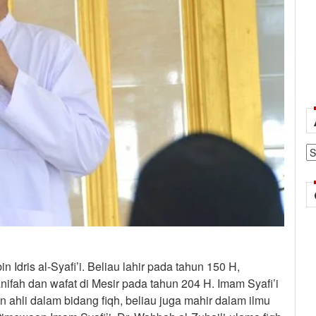
Ar
dris al-Syafi’i. Beliau lahir pada tahun 150 H,
fah dan wafat di Mesir pada tahun 204 H. Imam Syafi’i
n ahli dalam bidang fiqh, beliau juga mahir dalam ilmu