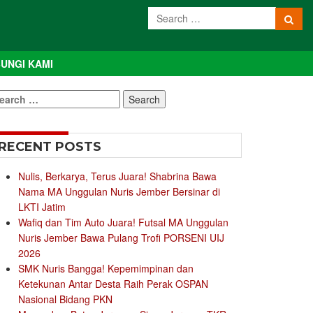
UNGI KAMI
earch
r:
RECENT POSTS
Nulis, Berkarya, Terus Juara! Shabrina Bawa
Nama MA Unggulan Nuris Jember Bersinar di
LKTI Jatim
Wafiq dan Tim Auto Juara! Futsal MA Unggulan
Nuris Jember Bawa Pulang Trofi PORSENI UIJ
2026
SMK Nuris Bangga! Kepemimpinan dan
Ketekunan Antar Desta Raih Perak OSPAN
Nasional Bidang PKN