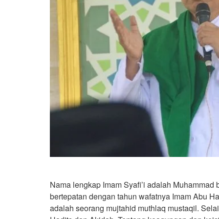
Nama lengkap Imam Syafi’i adalah Muhammad bin I
bertepatan dengan tahun wafatnya Imam Abu Hani
adalah seorang mujtahid muthlaq mustaqil. Selai