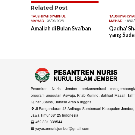
Related Post
TAUSHIYAH SYAIKHUL
TAUSHIYAH SYA
MA'HAD
08/02/2025
MA'HAD
18/01
Amaliah di Bulan Sya’ban
Qadha’ Sh
yang Suda
Pesantren Nuris Jember berkonsentrasi mengembangk
program unggulan Aswaja, Kitab Kuning, Bahtsul Masail, Tahf
Qur'an, Sains, Bahasa Arab & Inggris
Jl Pangandaran 48 Antirogo Sumbersari Kabupaten Jember,
Jawa Timur 68125 Indonesia
+62 331 339544
yayasannurisjember@gmail.com