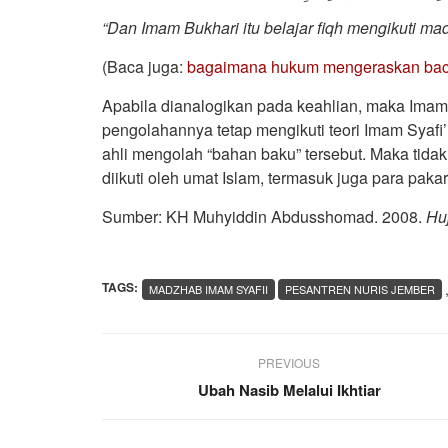
“Dan Imam Bukhari itu belajar fiqh mengikuti mad
(Baca juga:
bagaimana hukum mengeraskan baca
Apabila dianalogikan pada keahlian, maka Imam 
pengolahannya tetap mengikuti teori Imam Syafi’i
ahli mengolah “bahan baku” tersebut. Maka tida
diikuti oleh umat Islam, termasuk juga para pakar
Sumber: KH Muhyiddin Abdusshomad. 2008.
Hu
TAGS:
MADZHAB IMAM SYAFII
PESANTREN NURIS JEMBER
PREVIOUS
Ubah Nasib Melalui Ikhtiar