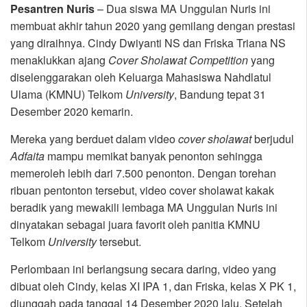
Pesantren Nuris
– Dua siswa MA Unggulan Nuris ini
membuat akhir tahun 2020 yang gemilang dengan prestasi
yang diraihnya. Cindy Dwiyanti NS dan Friska Triana NS
menaklukkan ajang
Cover
Sholawat
Competition
yang
diselenggarakan oleh Keluarga Mahasiswa Nahdlatul
Ulama (KMNU) Telkom
University
, Bandung tepat 31
Desember 2020 kemarin.
Mereka yang berduet dalam video
cover
sholawat
berjudul
Adfaita
mampu memikat banyak penonton sehingga
memeroleh lebih dari 7.500 penonton. Dengan torehan
ribuan pentonton tersebut, video cover sholawat kakak
beradik yang mewakili lembaga MA Unggulan Nuris ini
dinyatakan sebagai juara favorit oleh panitia KMNU
Telkom
University
tersebut.
Perlombaan ini berlangsung secara daring, video yang
dibuat oleh Cindy, kelas XI IPA 1, dan Friska, kelas X PK 1,
diunggah pada tanggal 14 Desember 2020 lalu. Setelah