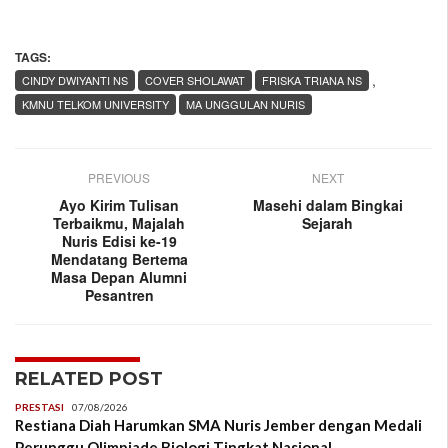
TAGS:
,
CINDY DWIYANTI NS
COVER SHOLAWAT
FRISKA TRIANA NS
KMNU TELKOM UNIVERSITY
MA UNGGULAN NURIS
PREVIOUS
NEXT
Ayo Kirim Tulisan
Masehi dalam Bingkai
Terbaikmu, Majalah
Sejarah
Nuris Edisi ke-19
Mendatang Bertema
Masa Depan Alumni
Pesantren
RELATED POST
PRESTASI
07/08/2026
Restiana Diah Harumkan SMA Nuris Jember dengan Medali
Perunggu Olimpiade Biologi Tingkat Nasional