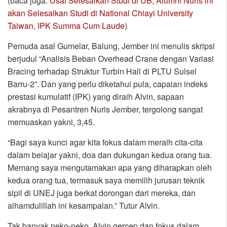
(baca juga:
Usai Selesaikan Studi di UB, Alumni Nuris ini
akan Selesaikan Studi di National Chiayi University
Taiwan, IPK Summa Cum Laude
)
Pemuda asal Gumelar, Balung, Jember ini menulis skripsi
berjudul “Analisis Beban Overhead Crane dengan Variasi
Bracing terhadap Struktur Turbin Hall di PLTU Sulsel
Barru-2”. Dan yang perlu diketahui pula, capaian indeks
prestasi kumulatif (IPK) yang diraih Alvin, sapaan
akrabnya di Pesantren Nuris Jember, tergolong sangat
memuaskan yakni, 3,45.
“Bagi saya kunci agar kita fokus dalam meraih cita-cita
dalam belajar yakni, doa dan dukungan kedua orang tua.
Memang saya mengutamakan apa yang diharapkan oleh
kedua orang tua, termasuk saya memilih jurusan teknik
sipil di UNEJ juga berkat dorongan dari mereka, dan
alhamdulillah ini kesampaian.” Tutur Alvin.
Tak banyak neko-neko, Alvin gercep dan fokus dalam