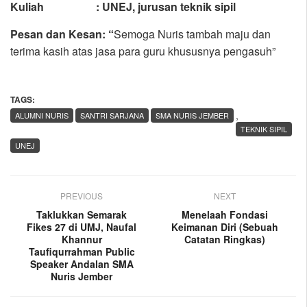
Kuliah : UNEJ, jurusan teknik sipil
Pesan dan Kesan: “
Semoga Nuris tambah maju dan
terima kasih atas jasa para guru khususnya pengasuh”
TAGS:
,
ALUMNI NURIS
SANTRI SARJANA
SMA NURIS JEMBER
TEKNIK SIPIL
UNEJ
PREVIOUS
NEXT
Taklukkan Semarak
Menelaah Fondasi
Fikes 27 di UMJ, Naufal
Keimanan Diri (Sebuah
Khannur
Catatan Ringkas)
Taufiqurrahman Public
Speaker Andalan SMA
Nuris Jember